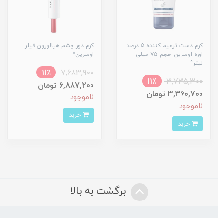
کرم دست ترمیم کننده 5 درصد
کرم دور چشم هیالورون فیلر
اوره اوسرین حجم 75 میلی
اوسرین^
لیتر^
11٪
7,683,900
11٪
3,735,300
6,887,200 تومان
3,360,700 تومان
ناموجود
ناموجود
خرید
خرید
برگشت به بالا