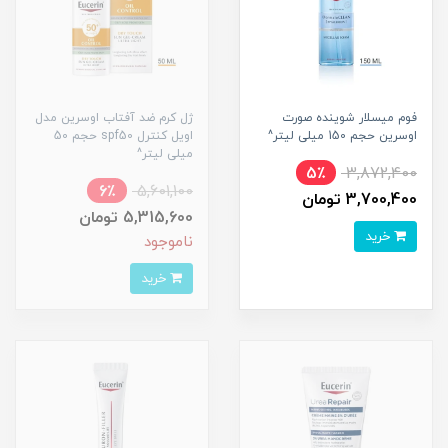
فوم میسلار شوینده صورت
ژل کرم ضد آفتاب اوسرین مدل
اوسرین حجم 150 میلی لیتر^
اویل کنترل spf50 حجم 50
میلی لیتر^
5٪
3,872,400
6٪
5,601,100
3,700,400 تومان
5,315,600 تومان
خرید
ناموجود
خرید