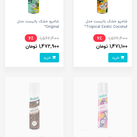
شامپو خشک باتیست مدل
شامپو خشک باتیست مدل
Original^
Tropical Exotic Coconut^
6٪
1,562,400
6٪
1,562,400
1,471,100 تومان
1,472,900 تومان
خرید
خرید