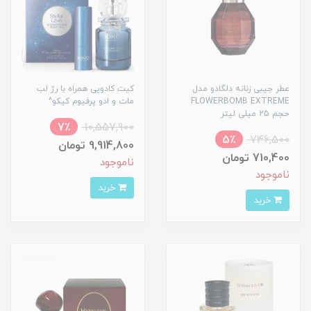
عطر جیبی زنانه دلگادو مدل
کیت کادویی همراه با رژ لب
FLOWERBOMB EXTREME
مات و ادو پرفیوم کیکو^
حجم 25 میلی لیتر
7٪
10,557,900
5٪
746,500
9,914,800 تومان
710,400 تومان
ناموجود
ناموجود
خرید
خرید