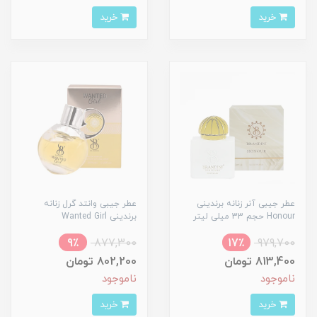
خرید
خرید
عطر جیبی آنر زنانه برندینی
عطر جیبی وانتد گرل زنانه
Honour حجم 33 میلی لیتر
برندینی Wanted Girl
9٪
877,300
17٪
979,700
813,400 تومان
802,200 تومان
ناموجود
ناموجود
خرید
خرید