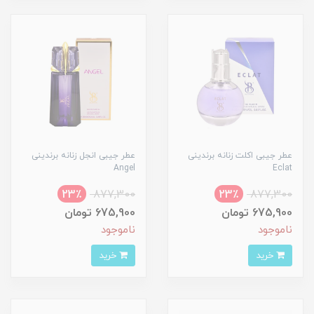
عطر جیبی اکلت زنانه برندینی
عطر جیبی انجل زنانه برندینی
Angel
Eclat
23٪
877,300
23٪
877,300
675,900 تومان
675,900 تومان
ناموجود
ناموجود
خرید
خرید