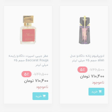
ادوپرفیوم زنانه دلگادو مدل
عطر جیبی اسپرت دلگادو رایحه
alien حجم 25 میلی لیتر
Baccarat Rouge حجم 25
میلی لیتر
5٪
746,500
5٪
746,500
710,400 تومان
710,400 تومان
ناموجود
ناموجود
خرید
خرید