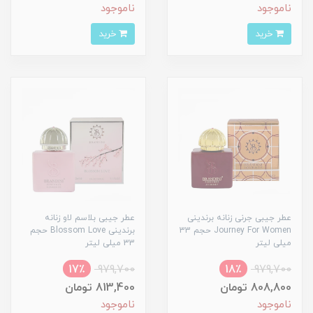
ناموجود
ناموجود
خرید
خرید
عطر جیبی جرنی زنانه برندینی
عطر جیبی بلاسم لاو زنانه
Journey For Women حجم 33
برندینی Blossom Love حجم
میلی لیتر
33 میلی لیتر
17٪
979,700
18٪
979,700
808,800 تومان
813,400 تومان
ناموجود
ناموجود