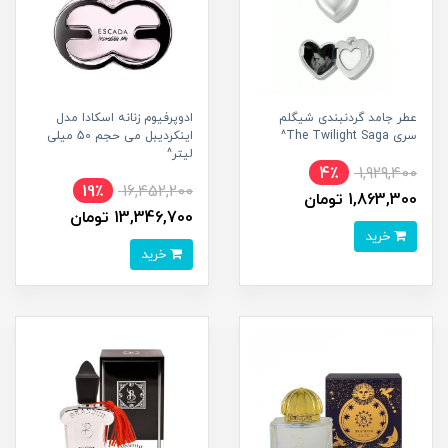
عطر جامد گردنبندی شیگلم
ادوپرفیوم زنانه اسکادا مدل
سری The Twilight Saga^
اینکردیبل می حجم 50 میلی
لیتر^
4٪
1,929,400
19٪
16,452,200
1,863,300 تومان
13,346,700 تومان
خرید
خرید