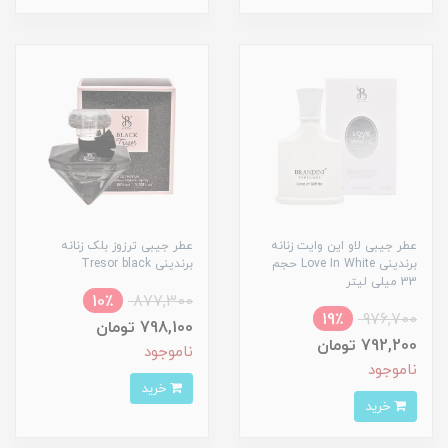
عطر جیبی لاو این وایت زنانه
عطر جیبی ترزوز بلک زنانه
برندینی Love In White حجم
برندینی Tresor black
33 میلی لیتر
10٪
877,300
19٪
976,700
798,100 تومان
792,200 تومان
ناموجود
ناموجود
خرید
خرید