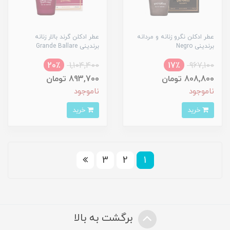
عطر ادکلن نگرو زنانه و مردانه
عطر ادکلن گرند بالار زنانه
برندینی Negro
برندینی Grande Ballare
20٪
1,104,400
17٪
967,100
808,800 تومان
893,700 تومان
ناموجود
ناموجود
خرید
خرید
3
2
1
برگشت به بالا