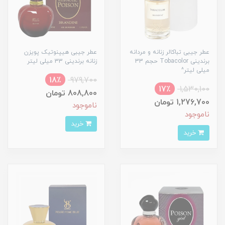
عطر جیبی تباکالر زنانه و مردانه
عطر جیبی هیپنوتیک پویزن
برندینی Tobacolor حجم 33
زنانه برندینی 33 میلی لیتر
میلی لیتر^
18٪
979,700
17٪
1,530,100
808,800 تومان
1,276,700 تومان
ناموجود
ناموجود
خرید
خرید