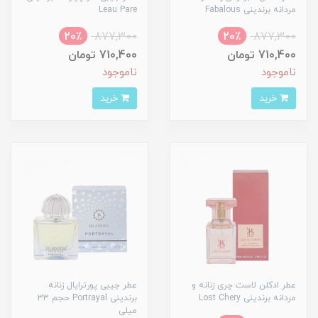
مردانه برندینی Fabalous
Leau Pare
20٪
877,300
20٪
877,300
710,400 تومان
710,400 تومان
ناموجود
ناموجود
خرید
خرید
عطر ادکلن لاست چری زنانه و
عطر جیبی پورترایال زنانه
مردانه برندینی Lost Chery
برندینی Portrayal حجم 33
میلی