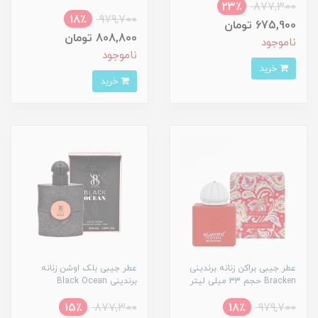
23٪
877,300
18٪
979,700
675,900 تومان
808,800 تومان
ناموجود
ناموجود
خرید
خرید
عطر جیبی براکن زنانه برندینی
عطر جیبی بلک اوشن زنانه
Bracken حجم 33 میلی لیتر
برندینی Black Ocean
15٪
877,300
18٪
979,700