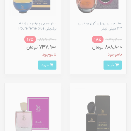
عطر جیبی پویزن گرل برندینی
عطر جیبی پورفم بلو زنانه
33 میلی لیتر
برندینی Poure feme blue
16٪
877,300
18٪
979,700
808,800 تومان
737,900 تومان
ناموجود
ناموجود
خرید
خرید