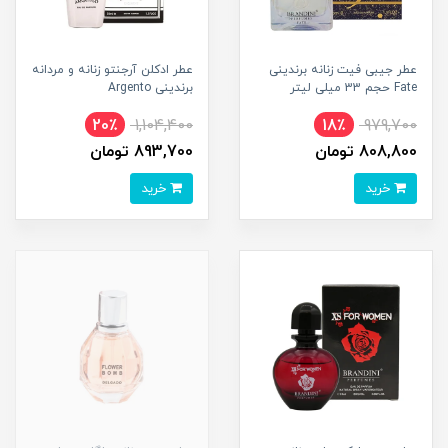
عطر جیبی فیت زنانه برندینی
عطر ادکلن آرجنتو زنانه و مردانه
Fate حجم 33 میلی لیتر
برندینی Argento
20٪
1,104,400
18٪
979,700
808,800 تومان
893,700 تومان
خرید
خرید