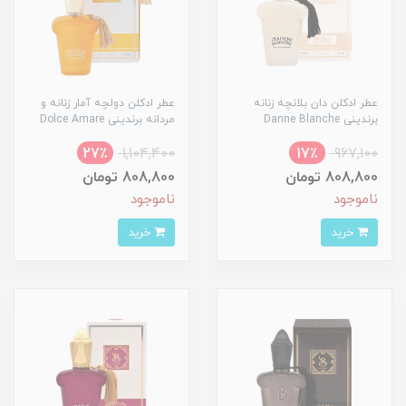
عطر ادکلن دان بلانچه زنانه
عطر ادکلن دولچه آمار زنانه و
برندینی Danne Blanche
مردانه برندینی Dolce Amare
27٪
1,104,400
17٪
967,100
808,800 تومان
808,800 تومان
ناموجود
ناموجود
خرید
خرید