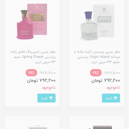
عطر جیبی ویرجین آیلند زنانه و
عطر جیبی اسپرینگ فلاور زنانه
مردانه Virgin Island برندینی
برندینی Spring Flower حجم
حجم 33 میلی لیتر
33 میلی لیتر
19٪
976,700
19٪
976,700
792,200 تومان
792,200 تومان
ناموجود
ناموجود
خرید
خرید