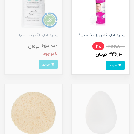
پد پنبه ای گلدن رز 70 عددی^
پد پنبه ای ارگانیک سفورا
650,000 تومان
2٪
352,800
ناموجود
346,100 تومان
خرید
خرید