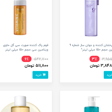
تونر درخشان کننده و جوان ساز شماره 9
فوم پاک کننده صورت سی گل حاوی
م 150 میلی لیتر^
ویتامین سی حجم 150 میلی لیتر
6٪
542,700
3٪
3,955
3,8 تومان
511,800 تومان
خرید