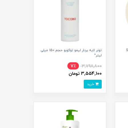
 سنتلا Skin
تونر لایه بردار لیمو توکوبو حجم 150 میلی
لیتر^
7٪
3,798,800
3,554,100 تومان
خرید