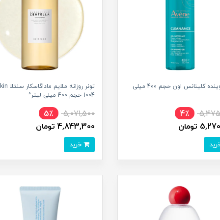
ژل شوینده کلینانس اون حجم 400 میلی
تونر روزانه ملایم ماداگاسکار
1004 حجم 400 میلی لیتر^
5٪
5,071,500
4٪
5,475
5, تومان
4,843,300 تومان
خرید