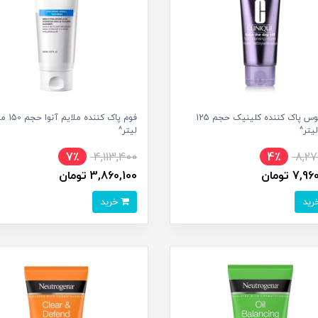
فوم موس پاک کننده کلینیک حجم 125
فوم پاک کننده م
یتر^
لیتر^
7٪
4,113,400
4٪
8,27
7, تومان
3,860,100 تومان
خرید