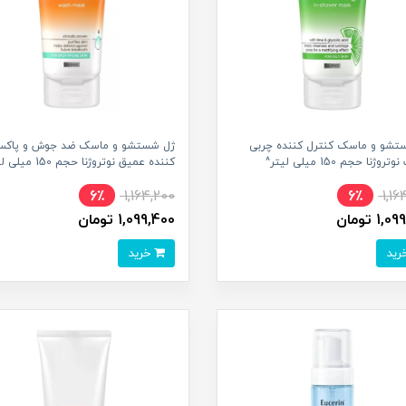
تشو و ماسک کنترل کننده چربی
ژل شستشو و ماسک ضد جوش و پاکسا
وژنا حجم 150 میلی لیتر^
کننده عمیق نوتروژنا حجم 150 میلی لیتر^
6٪
1,164,200
6٪
1,16
1 تومان
1,099,400 تومان
خرید