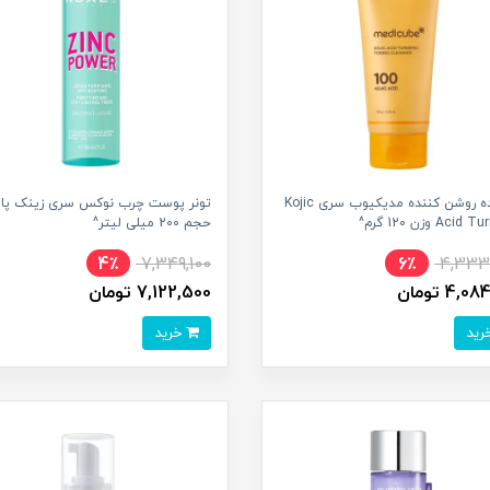
شوینده روشن کننده مدیکیوب سری Kojic
تونر پوست چرب نوکس سری زینک پاو
Aci وزن 120 گرم^
حجم 200 میلی لیتر^
4٪
7,349,100
6٪
4,333
4, تومان
7,122,500 تومان
خرید