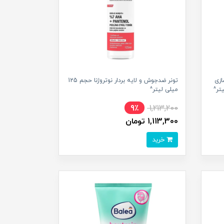
زی
تونر ضدجوش و لایه بردار نوتروژنا حجم 125
میلی لیتر^
9٪
1,213,200
1,113,300 تومان
خرید