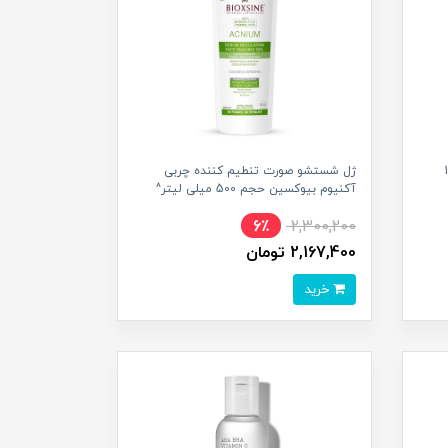
حجم 150
ژل شستشو صورت تنطیم کننده چربی
آکنیوم بیوکسین حجم 500 میلی لیتر^
6٪
2,300,200
2,167,400 تومان
خرید