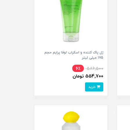
ژل پاک کننده و اسکراب لوفا پرایم حجم
175 میلی لیتر
6٪
586,500
554,700 تومان
خرید