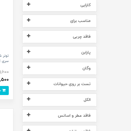
کارایی
مناسب برای
فاقد چربی
پارابن
تونر 
سری PDNR حجم 150 میلی لیتر^
وگان
9,600
228,500
تست بر روی حیوانات
خرید
الکل
فاقد عطر و اسانس