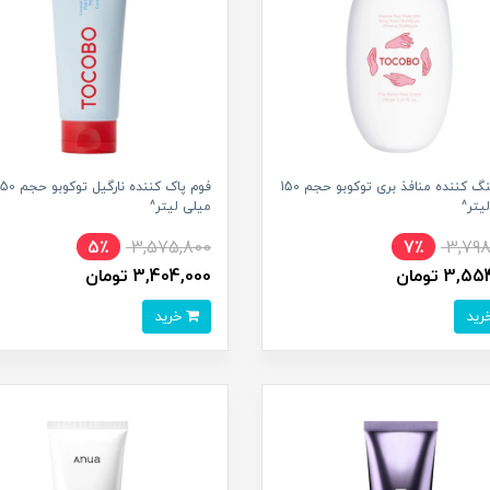
تونر تنگ کننده منافذ بری توکوبو حجم 150
فوم پاک کننده نارگیل توکوبو 
یتر^
میلی لیتر^
5٪
3,575,800
7٪
3,798
3, تومان
3,404,000 تومان
خرید