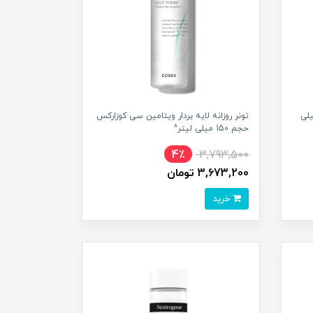
لایم آنوا حجم 150 میلی
تونر روزانه لایه بردار ویتامین سی کوزارکس
حجم 150 میلی لیتر^
4٪
3,793,500
3,673,200 تومان
خرید