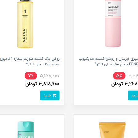
شیری آبرسان و روشن کننده مدیکیوب
روغن پاک کننده صورت شماره 1 
حجم 200 میلی لیتر^
7٪
5,158,900
5٪
4,41
4, تومان
4,818,600 تومان
خرید