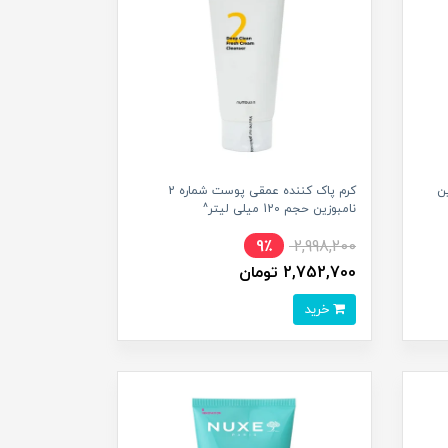
نامبوزین
کرم پاک کننده عمقی پوست شماره 2
نامبوزین حجم 120 میلی لیتر^
9٪
2,998,200
2,752,700 تومان
خرید