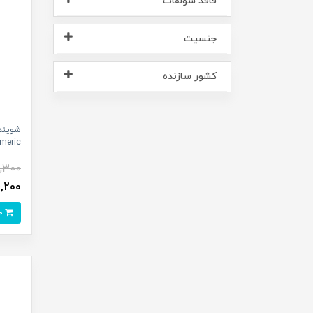
فاقد سولفات
جنسیت
کشور سازنده
d Turmeric
,300
084,200
خرید