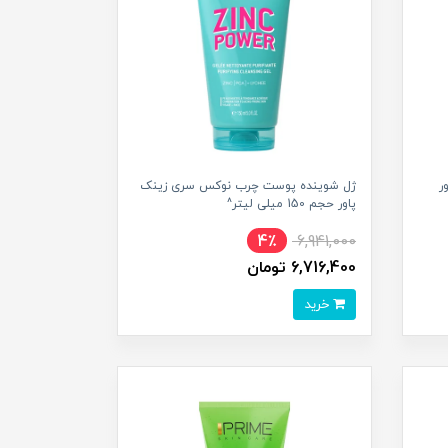
ر
ژل شوینده پوست چرب نوکس سری زینک
پاور حجم 150 میلی لیتر^
4٪
6,941,000
6,716,400 تومان
خرید