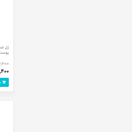
ژل شس
پوست نوتر
4,200
,099,400
خرید