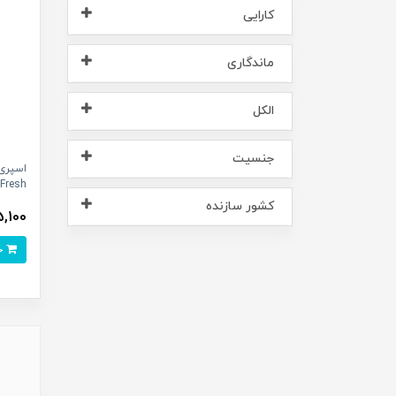
کارایی
ماندگاری
الکل
جنسیت
Fresh^
کشور سازنده
,025,100
خرید