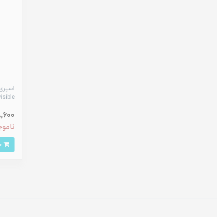
اسپری 
isible^
938,600
ناموج
خرید