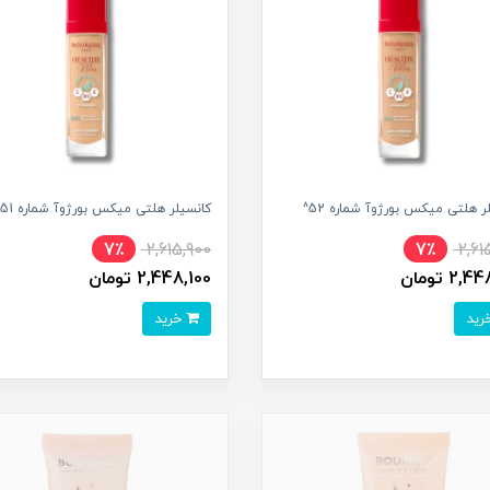
ر هلتی میکس بورژوآ شماره 52^
کانسیلر هلتی میکس بورژوآ شماره 51^
7٪
2,615,900
7٪
2,61
2, تومان
2,448,100 تومان
خرید