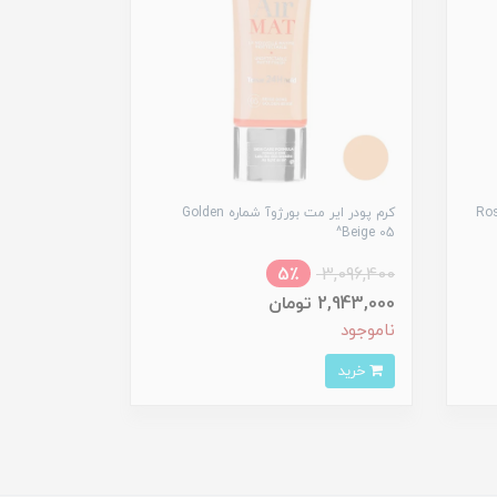
ره Rose Ivory
کرم پودر ایر مت بورژ‌وآ شماره Golden
Beige 05^
5٪
3,096,400
2,943,000 تومان
ناموجود
خرید