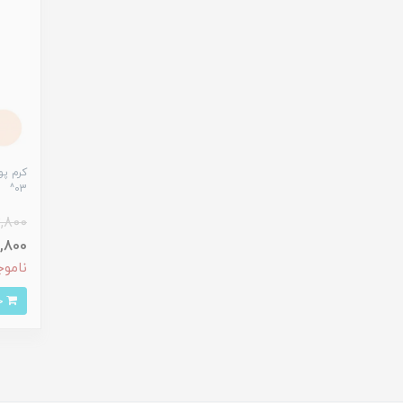
03^
2,800
530,800
ناموج
خرید