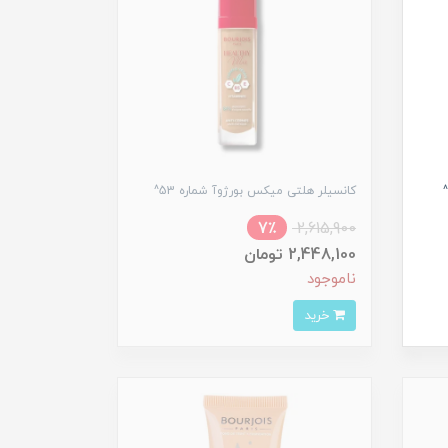
کانسیلر هلتی میکس بورژوآ شماره 53^
7٪
2,615,900
2,448,100 تومان
ناموجود
خرید