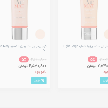
کرم پودر ایر مت بورژ‌وآ شماره Light Beige
کرم پودر ایر مت بورژ‌وآ شما
01^
5٪
2,662,800
5٪
2,66
2, تومان
2,530,800 تومان
ود
ناموجود
خرید