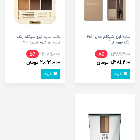
سایه ابرو شیگلم مدل Puff
پالت سایه ابرو شیگلم رنگ
رنگ قهوه ای^
قهوه ای تیره شماره 101^
5٪
2,189,000
8٪
1,489,400
1,381,200 تومان
2,099,000 تومان
خرید
خرید