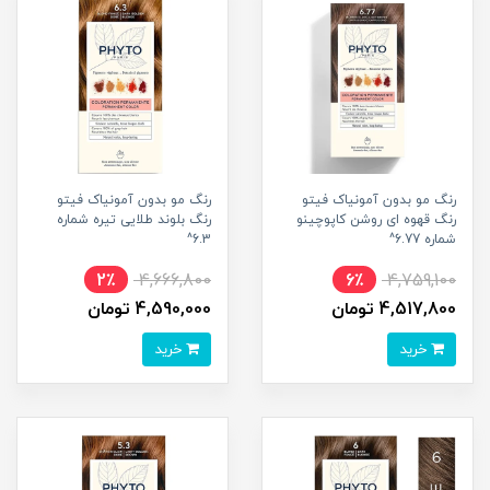
رنگ مو بدون آمونیاک فیتو
رنگ مو بدون آمونیاک فیتو
رنگ قهوه ای روشن کاپوچینو
رنگ بلوند طلایی تیره شماره
شماره 6.77^
6.3^
2٪
4,666,800
6٪
4,759,100
4,517,800 تومان
4,590,000 تومان
خرید
خرید