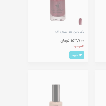
لاک ناخن مای شماره 861
153,700 تومان
ناموجود
خرید