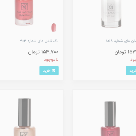
ن مای شماره 858
لاک ناخن مای شماره 303
 تومان
153,700 تومان
ود
ناموجود
خرید