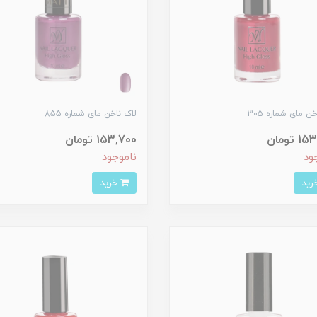
ن مای شماره 305
لاک ناخن مای شماره 855
 تومان
153,700 تومان
ود
ناموجود
خرید