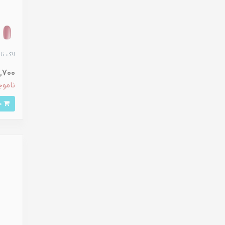
لاک ناخ
153,700
ناموج
خرید