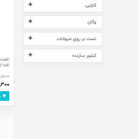
کارایی
وگان
تست بر روی حیوانات
کشور سازنده
نقره ای حجم
4,500
863,300
خرید