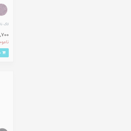
لاک ناخ
153,700
ناموج
خرید