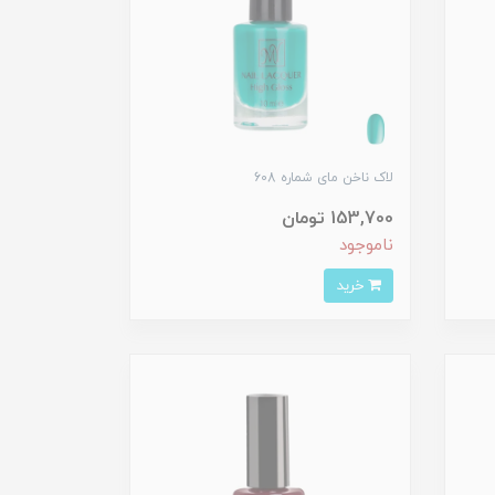
لاک ناخن مای شماره 608
153,700 تومان
ناموجود
خرید