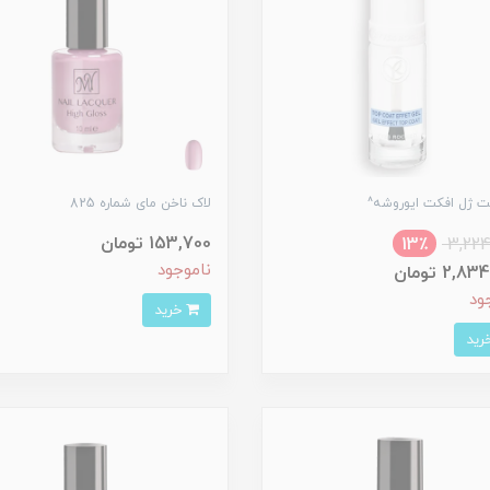
ت ژل افکت ایوروشه^
لاک ناخن مای شماره 825
153,700 تومان
13٪
3,224
ناموجود
2, تومان
ود
خرید