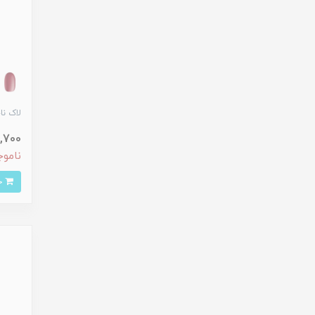
لاک ناخ
153,700
ناموج
خرید