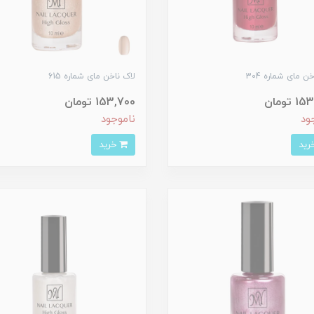
ن مای شماره 304
لاک ناخن مای شماره 615
 تومان
153,700 تومان
ود
ناموجود
خرید