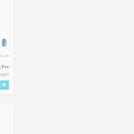
لاک ناخ
153,700
ناموج
خرید