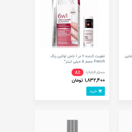
رنگ شاین
تقویت کننده 6 در 1 ناخن اولاین رنگ
French حجم 5 میلی لیتر^
8٪
1,984,500
1,832,400 تومان
خرید