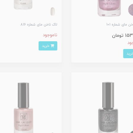
ن مای شماره 101
لاک ناخن مای شماره 816
ناموجود
 تومان
ود
خرید