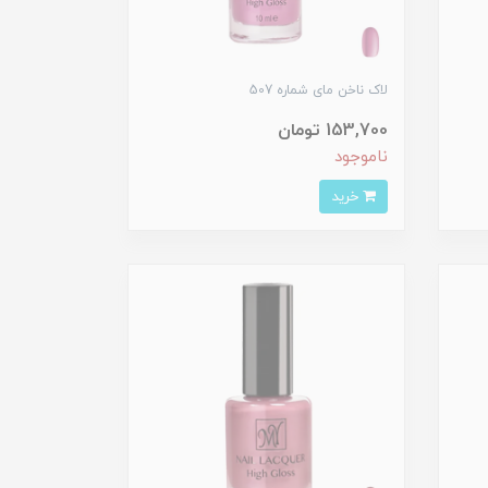
لاک ناخن مای شماره 507
153,700 تومان
ناموجود
خرید