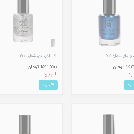
ن مای شماره 701
لاک ناخن مای شماره 208
 تومان
153,700 تومان
ود
ناموجود
خرید