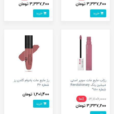
3,337,200 تومان
3,337,200 تومان
خرید
خرید
رژلب مایع مات سوپر استی
رژ مایع مات بادوام گلدن رز
میبلین رنگ Revolutionary
شماره 46
شماره 180^
1,201,400 تومان
10٪
3,706,000
خرید
3,337,200 تومان