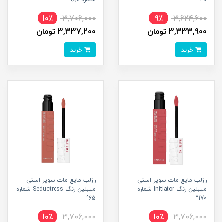
40^
شماره 180^
10٪
3,706,000
9٪
3,624,600
3,333,900 تومان
3,337,200 تومان
خرید
خرید
رژلب مایع مات سوپر استی
رژلب مایع مات سوپر استی
میبلین رنگ Initiator شماره
میبلین رنگ Seductress شماره
65^
170^
10٪
3,706,000
10٪
3,706,000