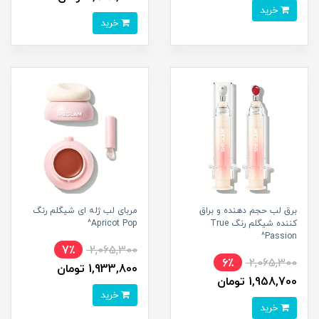
خرید
خرید
برق لب حجم دهنده و براق
مربای لب ژله ای شیگلم رنگ
کننده شیگلم رنگ True
Apricot Pop^
Passion^
7٪
2,065,300
6٪
2,065,300
1,933,800 تومان
1,958,700 تومان
خرید
خرید