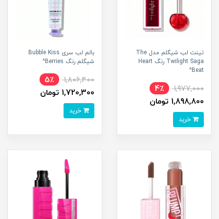
تینت لب شیگلم مدل The
بالم لب سری Bubble Kiss
Twilight Saga رنگ Heart
شیگلم رنگ Berries^
Beat^
5٪
1,806,400
4٪
1,977,000
1,720,300 تومان
1,898,800 تومان
خرید
خرید