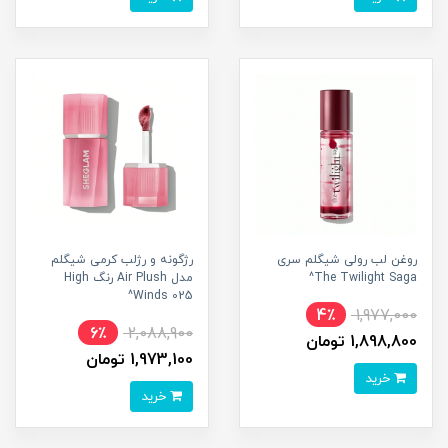
روغن لب رولی شیگلم سری
رژگونه و رژلب کرمی شیگلم
The Twilight Saga^
مدل Air Plush رنگ High
Winds 025^
4٪
1,977,000
6٪
2,088,900
1,898,800 تومان
1,973,100 تومان
خرید
خرید