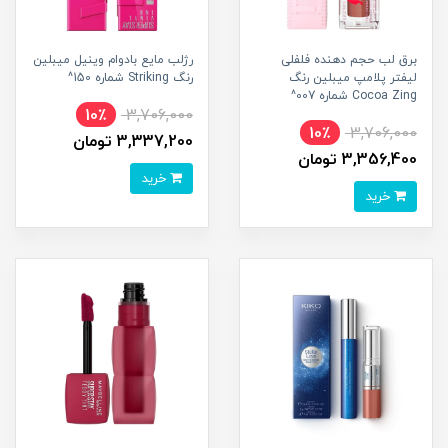
برق لب حجم دهنده فلفلی
رژلب مایع بادوام وینیل میبلین
لیفتر پلامپ میبلین رنگ
رنگ Striking شماره 150^
Cocoa Zing شماره 007^
10٪
3,706,000
10٪
3,706,000
3,337,200 تومان
3,356,400 تومان
خرید
خرید