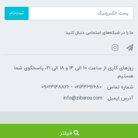
ثبت‌نام
ما را در شبکه‌های اجتماعی دنبال کنید:
روزهای کاری از ساعت 10 الی 14 و 18 الی 21، پاسخگوی شما
هستیم
شماره تماس:
02144696680 - 09024148826
آدرس ایمیل:
info@zibarou.com
استفاده از مطالب فروشگاه زیبارو فقط برای مقاصد غیرتجاری و با ذکر منبع
فیلتر
بلامانع است. کلیه حقوق این سایت متعلق به فروشگاه زیبارو می‌باشد.