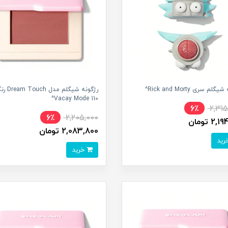
لم سری Rick and Morty^
رژگونه شیگلم مدل ch
Vacay Mode 110^
6٪
2,31
6٪
2,205,000
2 تومان
2,083,800 تومان
خرید