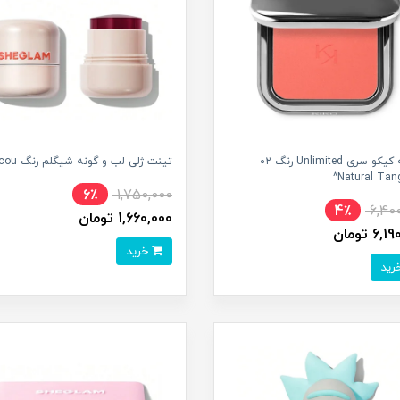
رژگونه کیکو سری Unlimited رنگ ۰۲
تینت ژلی لب و گونه شیگلم رنگ Coucou^
Natural Tang
6٪
1,750,000
4٪
6,40
1,660,000 تومان
6 تومان
خرید