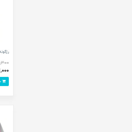
رژگونه شیگ
5,300
,194,000
خرید