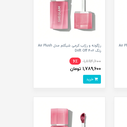
می شیگلم مدل Air Plush
رژگونه و رژلب کرمی شیگلم مدل Air Plush
رنگ Drift Off 402
6٪
1,894,600
1,789,600 تومان
خرید