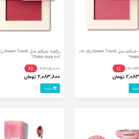
رژگونه شیگلم مدل Dream Touch رنگ 019
رژگونه شیگلم مدل ch
209 Cherry Aura^
Heart
6٪
2,205,000
1٪
2,09
2, تومان
2,083,800 تومان
خرید