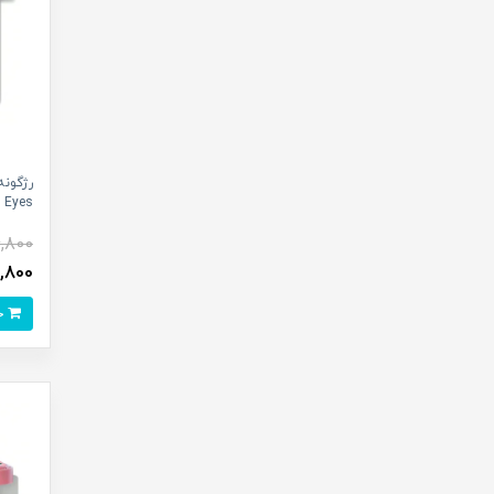
 Eyes^
4,800
083,800
خرید