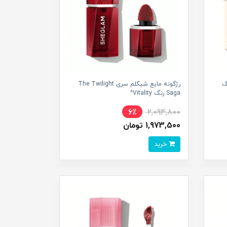
Dream Tou رنگ
رژگونه مایع شیگلم سری The Twilight
Saga رنگ Vitality^
6٪
2,094,800
1,973,500 تومان
خرید