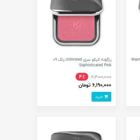
 کیکو سری Unlimited رنگ 10 Warm
رژگونه کیکو سری Unlimited رنگ 09
Sophisticated Pink
4٪
6,400,000
6,190,000 تومان
خرید