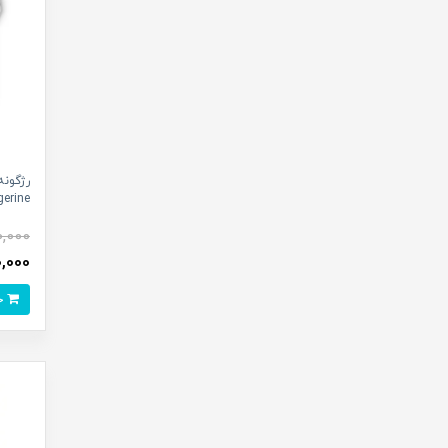
erine^
0,000
,190,000
خرید