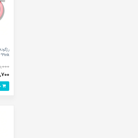
Pink^
5,000
071,700
خرید