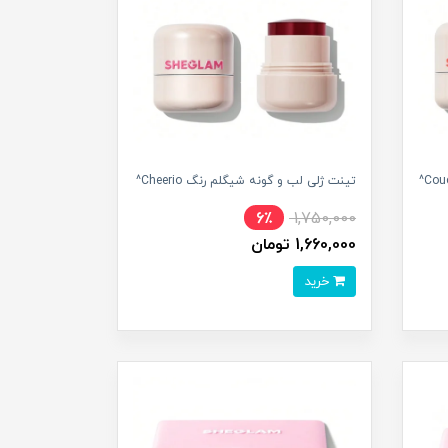
تینت ژلی لب و گونه شیگلم رنگ Cheerio^
6٪
1,750,000
1,660,000 تومان
خرید