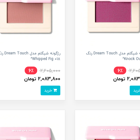
رژگونه شیگلم مدل Dream Touch رنگ
رژگونه شیگلم مدل ch
018 Whipped Fig^
6٪
2,205,000
6٪
2,20
2, تومان
2,083,800 تومان
خرید