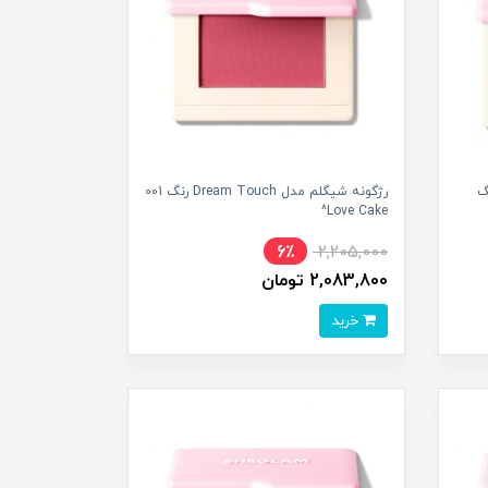
Dream Tou رنگ
رژگونه شیگلم مدل Dream Touch رنگ 001
Love Cake^
6٪
2,205,000
2,083,800 تومان
خرید