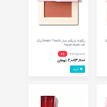
Dream Tou رنگ
رژگونه شیگلم مدل Dream Touch رنگ
103 Hush Hush^
6٪
2,205,000
2,083,800 تومان
خرید