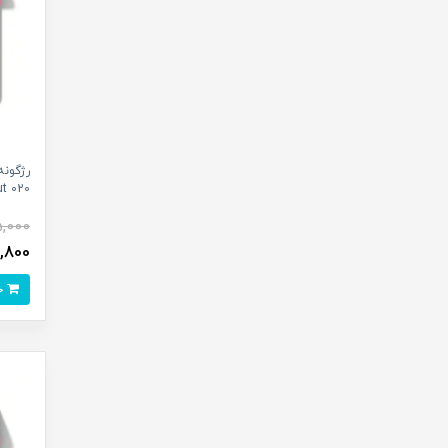
020 Knock Out^
5,000
083,800
خرید