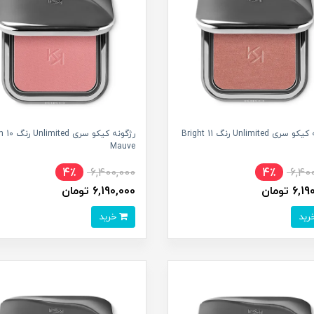
رژگونه کیکو سری Unlimited رنگ 11 Bright
رژگونه
Mauve
4٪
6,400,000
4٪
6,40
6 تومان
6,190,000 تومان
خرید