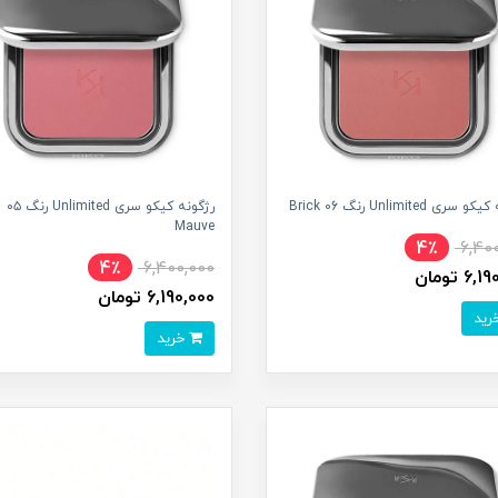
ری Unlimited رنگ 06 Brick
رژگونه کیکو سری Unlimited رنگ ۰۵
Mauve
4٪
6,40
4٪
6,400,000
6 تومان
6,190,000 تومان
خرید