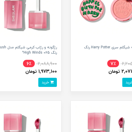
رژگونه شیگلم سری Harry Potter رنگ
رژگونه و رژلب کر
رنگ High Winds 025^
6٪
2,088,900
7٪
2,20
2, تومان
1,973,100 تومان
خرید