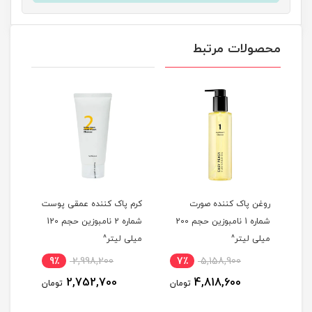
محصولات مرتبط
شن
روغن پاک کننده صورت
کرم پاک کننده عمقی پوست
شوین
شماره 1 نامبوزین حجم 200
شماره 2 نامبوزین حجم 120
میلی لیتر^
میلی لیتر^
Turmeric 
9٪
2,998,200
7٪
5,158,900
5
2,752,700
4,818,600
مان
تومان
تومان