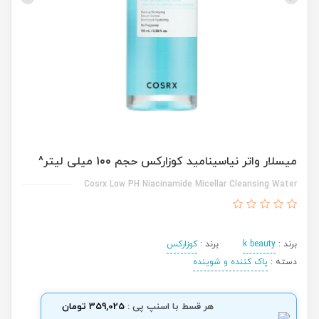
میسلار واتر نیاسینامید کوزارکس حجم 100 میلی لیتر^
Cosrx Low PH Niacinamide Micellar Cleansing Water
برند :
k beauty
برند :
کوزارکس
دسته :
پاک کننده و شوینده
هر قسط با اسنپ پی :
359,025 تومان