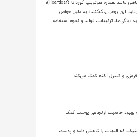
(Double Cleansing) طراحی شده است. این محصول با فرمولاسیون غیرکومدوژنیک (غیرمسدودکننده منافذ) و ترکیبات گیاهی مانند عصاره هوتوینیا کورداتا (Heartleaf)،
ارد. این روغن پاک‌کننده به دلیل خواص
یژگی‌ها، ترکیبات، فواید و نحوه استفاده
مزی و کنترل آکنه کمک می‌کند.
لتهاب، آبرسانی و بهبود خاصیت ارتجاعی پوست کمک
Vit): سرشار از آنتی‌اکسیدان‌ها (مانند پلی‌فنول‌ها و ویتامین E) و اسید لینولئیک، که التهاب را کاهش داده و پوست