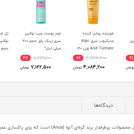
شوینده روشن کننده
تونر پوست چرب نوکس
ژل شو
مبوزین
مدیکیوب سری Kojic
سری زینک پاور حجم 200
نوکس 
Acid Turmeric وزن 120
میلی لیتر^
حجم 150 میلی لیتر^
گرم^
4٪
7,349,100
6٪
4,333,300
9٪
7,122,500
4,084,200
ومان
تومان
تومان
دیدگاه‌ها
روغن پاک کننده و کنترل کننده منافذ آنوا یکی از محصولات پرط