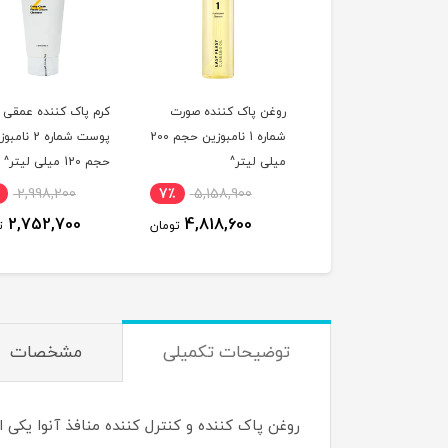
ر شیری آبرسان و روشن
روغن پاک کننده صورت
کرم پاک کننده عمقی
ده مدیکیوب سری
شماره 1 نامبوزین حجم 200
پوست شماره 2 نا
PDNR حجم 150 میلی
میلی لیتر^
حجم 120 میلی لیتر^
ر^
2,998,200
7٪
5,158,900
5٪
4,419,600
2,752,700
4,818,600
4,228,500
تومان
تومان
ت
توضیحات تکمیلی
مشخصات