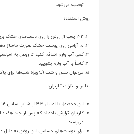
توصیه می‌شود.
روش استفاده:
2-3 پمپ از روغن را روی دست‌های خشک بریزید.
به آرامی روی پوست خشک صورت ماساژ دهید (1-2 دقیقه)، با تمرکز بر نواحی با منافذ مسدود یا آرای
کمی آب ولرم اضافه کنید تا روغن به امولسی
کاملاً با آب ولرم بشویید.
می‌توان صبح و شب (به‌ویژه شب‌ها برای پاک
نتایج و نظرات کاربران:
این محصول با امتیاز 4.3 از 5 (بر اساس 14 نظر در Sokoglam) و نظرات مثبت در پلتفرم‌هایی مانند YesStyle و Reddit بسیار محبوب است.
می‌رسند.
برای پوست‌های حساس، این روغن به دلیل ملا