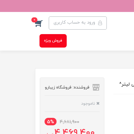
0
ورود به حساب کاربری
فروش ویژه
فروشنده: فروشگاه زیبارو
ناموجود
5%
4,681,900
4,469,400