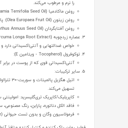
را نرم و مرطوب می‌کند.
روغن ماکادمیا (Macadamia Ternifolia Seed Oil): تولید سبوم را متعادل کرده و پوست را تغذیه می‌کند.
روغن زیتون (Olea Europaea Fruit Oil): پاکسازی ملایم و آبرسانی را فراهم می‌کند.
روغن آفتابگردان (Helianthus Annuus Seed Oil): پوست را مرطوب کرده و از خشکی جلوگیری می‌کند.
عصاره زردچوبه (Curcuma Longa Root Extract):
خواص ضدالتهابی و آنتی‌اکسیدانی دارد و
توکوفرول (Tocopherol - ویتامین E):
آنتی‌اکسیدانی قوی که از پوست در براب
سایر ترکیبات:
اتیل هگز
تسهیل می‌کند.
کاپریلیک/کاپریک تری‌گلیسرید: امولینتی 
فاقد الکل دناتوره، پارابن، رنگ مصنوعی، 
فرمولاسیون وگان و بدون تست حیوانی (Cruelty-Free).
فواید روغن پاک کننده و کنترل کننده منافذ آنوا: