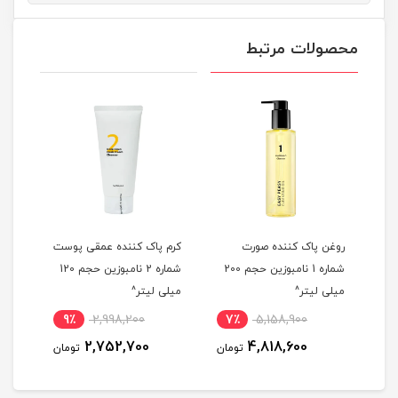
محصولات مرتبط
شن
روغن پاک کننده صورت
کرم پاک کننده عمقی پوست
شوین
شماره 1 نامبوزین حجم 200
شماره 2 نامبوزین حجم 120
میلی لیتر^
میلی لیتر^
Turmeric 
9٪
2,998,200
7٪
5,158,900
5
2,752,700
4,818,600
مان
تومان
تومان