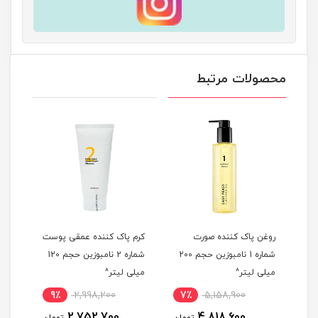
محصولات مرتبط
شن
روغن پاک کننده صورت
کرم پاک کننده عمقی پوست
شوین
شماره 1 نامبوزین حجم 200
شماره 2 نامبوزین حجم 120
میلی لیتر^
میلی لیتر^
Turmeric 
9٪
2,998,200
7٪
5,158,900
5
2,752,700
4,818,600