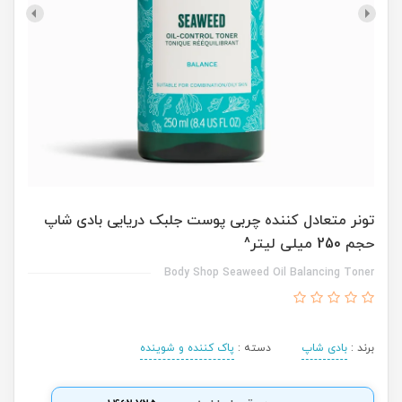
تونر متعادل کننده چربی پوست جلبک دریایی بادی شاپ
حجم 250 میلی لیتر^
Body Shop Seaweed Oil Balancing Toner
برند :
بادی شاپ
دسته :
پاک کننده و شوینده