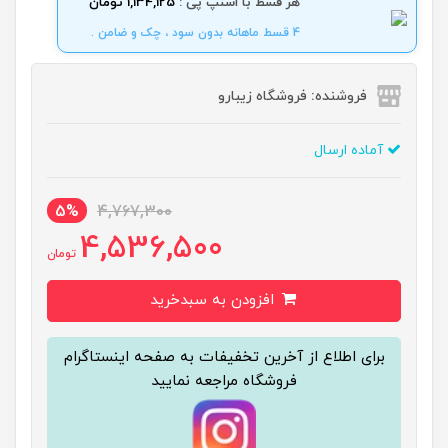
هر قسط با اسنپ پی :
1,134,125 تومان
4 قسط ماهانه بدون سود ، چک و ضامن .
فروشنده: فروشگاه زیبارو
آماده ارسال
5%
4,767,300
4,536,500
تومان
افزودن به سبدخرید
برای اطلاع از آخرین تخفیفات به صفحه اینستاگرام
فروشگاه مراجعه نمایید