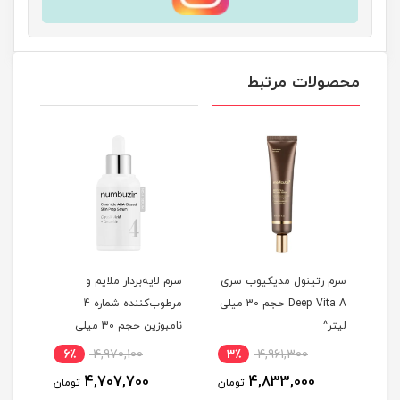
محصولات مرتبط
سرم رتینول مدیکیوب سری
سرم لایه‌بردار ملایم و
سرم 
ی
Deep Vita A حجم 30 میلی
مرطوب‌کننده شماره 4
لیتر^
نامبوزین حجم 30 میلی
لیتر^
حجم 30 میلی 
6٪
4,970,100
3٪
4,961,300
6
4,707,700
4,833,000
مان
تومان
تومان