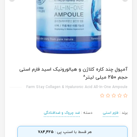
آمپول چند کاره کلاژن و هیالورونیک اسید فارم استی
حجم 250 میلی لیتر^
Farm Stay Collagen & Hyaluronic Acid All-In-One Ampoule
برند :
فارم استی
دسته :
ضد چروک و ضدافتادگی
هر قسط با اسنپ پی :
784,425