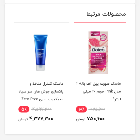
محصولات مرتبط
ه آ
ماسک صورت پیل آف باله آ
ماسک کنترل منافذ و
ژل 
ی
مدل Pink حجم 16 میلی
پاکسازی جوش های سر سیاه
کنند
لیتر^
مدیکیوب سری Zero Pore
حجم 150 میلی 
حجم 100 میلی لیتر^
5٪
4,597,200
10٪
825,600
1
4,377,300
750,600
مان
تومان
تومان