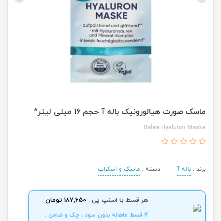
ماسک صورت هیالورونیک باله آ حجم 16 میلی لیتر^
Balea Hyaluron Maske
برند :
باله آ
دسته :
ماسک و اسکراب
هر قسط با اسنپ پی :
187,650 تومان
4 قسط ماهانه بدون سود ، چک و ضامن .