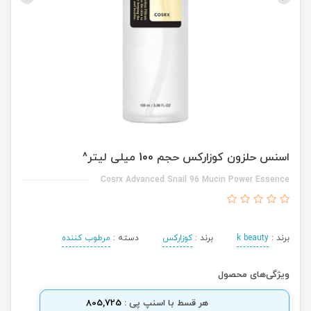
اسنس حلزون کوزارکس حجم 100 میلی لیتر^
Cosrx Advanced Snail 96 Mucin Power Essence
برند :
k beauty
برند :
کوزارکس
دسته :
مرطوب کننده
ویژگی‌های محصول
هر قسط با اسنپ پی :
805,725