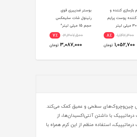
 بازسازی کننده و
بوستر ضدپیری قوی
سرم ضدپیری قوی رتینو
کننده پوست پرایم
رتینول شات سلیمکس
شات سلیمکس حج
حجم 15 میلی لیتر^
میلی لیتر^
9٪
3,840,600
7٪
3,307,500
8٪
1,142,300
3,532,100
3,087,000
1,052,700
تومان
تومان
توم
یپیک با فرمولاسیونی حاوی رتینول، پپتیدها، هیالورونیک اسید و ویتامین E، به کاهش چین‌وچروک‌های سطحی و عمیق کمک می‌کند.
ماتیپیک با داشتن آنتی‌اکسیدان‌ها، از
درماتیپیک، استفاده منظم از این کرم همراه با