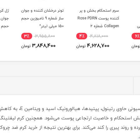
سرم استحکام بخش و پر
تونر درخشان کننده و جوان
ژل کرم
کننده پوست Rose PDRN
ساز شماره 9 نامبوزین حجم
جوان 
3 میلی
Collagen شماره 2
150 میلی لیتر^
حجم 30 میلی لیتر
نامبوزین حجم 30 میلی
3٪
3,955,800
4٪
4,818,000
6٪
لیتر^
3,848,400
4,628,700
ومان
تومان
تومان
کرم ضد چروک قوی صورت درمات
زایش استحکام و خاصیت ارتجاعی پوست می‌شود. همچنین کرم لیفتینگ در
 روند پیری را کند می‌کند. برای بهترین نتیجه از خرید کرم ضد چروک 
.