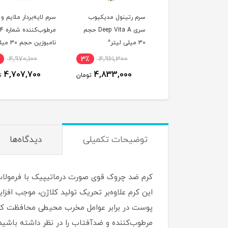
تر شات ویتامین سی
سرم رتینول مدیکیوب
سرم لایه‌بردار ملایم و
ن کننده و ضدلک قوی
سری Deep Vita A حجم
مرطوب‌کننده شماره 4
آرنسیا حجم 30 میلی
30 میلی لیتر^
نامبوزین حجم 0
ر^
لیتر^
4,970,100
3٪
4,961,300
6٪
3,300,000
4,707,700
4,833,000
3,102,900
تومان
تومان
ت
توضیحات تکمیلی
دیدگاه‌ها
این کرم علاوه‌بر تحریک تولید کلاژن، موجب اف
پوست در برابر عوامل مخرب محیطی محافظت کرده و
مرطوب‌کننده و ضدآفتاب را در نظر داشته باشید