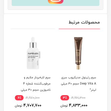
محصولات مرتبط
سرم رتینول مدیکیوب سری
سرم لایه‌بردار ملایم و
سرم 
ی
Deep Vita A حجم 30 میلی
مرطوب‌کننده شماره 4
لیتر^
نامبوزین حجم 30 میلی
لیتر^
حجم 30 میلی 
6٪
4,970,100
3٪
4,961,300
6
4,707,700
4,833,000
مان
تومان
تومان