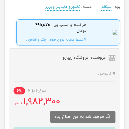
برند :
شیگلم
دسته :
کانتور و هایلایتر و برنزر
هر قسط با اسنپ پی :
495,575
تومان
4 قسط ماهانه بدون سود ، چک و ضامن .
فروشنده: فروشگاه زیبارو
ناموجود
6%
2,106,800
1,982,300
تومان
موجود شد به من اطلاع بده