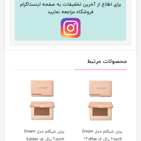
برای اطلاع از آخرین تخفیفات به صفحه اینستاگرام
فروشگاه مراجعه نمایید
محصولات مرتبط
D
برنزر شیگلم مدل Dream
برنزر شیگلم مدل Dream
هایل
Touch رنگ 06 Toffee^
Touch رنگ 05 Golden
aga^