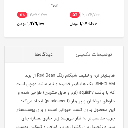
Sun^
5٪
2,072,700
5٪
2,072,700
5
1,979,100
1,979,100
مان
تومان
تومان
توضیحات تکمیلی
دیدگاه‌ها
هایلایتر نرم و لطیف شیگلم رنگ Red Bean از برند
SHEGLAM، یک هایلایتر فشرده و نرم مانند موچی است
که با بافت squishy (نرم و قابل فشردن) طراحی شده و
جلوه‌ای درخشان و پرل‌دار (pearlescent) ایجاد می‌کند.
این محصول بدون تست حیوانی است و برای پوست‌های
چرب مناسب‌تر به نظر می‌رسد زیرا حاوی عصاره چای
سبز و زنجبیل برای کنترل چربی اضافی و تسکین پوست