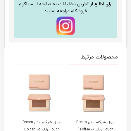
برای اطلاع از آخرین تخفیفات به صفحه اینستاگرام
فروشگاه مراجعه نمایید
محصولات مرتبط
D
برنزر شیگلم مدل Dream
برنزر شیگلم مدل Dream
هایل
Touch رنگ 06 Toffee^
Touch رنگ 05 Golden
مردگان terfly