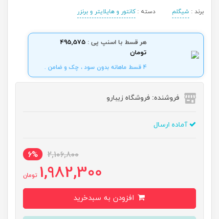
برند :
شیگلم
دسته :
کانتور و هایلایتر و برنزر
هر قسط با اسنپ پی :
495,575
تومان
4 قسط ماهانه بدون سود ، چک و ضامن .
فروشنده: فروشگاه زیبارو
آماده ارسال
6%
2,106,800
1,982,300
تومان
افزودن به سبدخرید