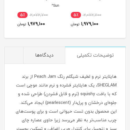
Sun^
5٪
2,072,700
5٪
2,072,700
5
1,979,100
1,979,100
مان
تومان
تومان
توضیحات تکمیلی
دیدگاه‌ها
هایلایتر نرم و لطیف شیگلم رنگ Peach Jam از برند
SHEGLAM، یک هایلایتر فشرده و نرم مانند موچی است
که با بافت squishy (نرم و قابل فشردن) طراحی شده و
جلوه‌ای درخشان و پرل‌دار (pearlescent) ایجاد می‌کند.
این محصول بدون تست حیوانی است و برای پوست‌های
چرب مناسب‌تر به نظر می‌رسد زیرا حاوی عصاره چای
سبز و زنجبیل برای کنترل چربی اضافی و تسکین پوست