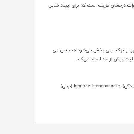
Cherry Bl یک تن صورتی ملایم و طبیعی با ذرات درخشان ظریف است که برای ایجاد شاین
ه‌ها، استخوان ابرو و نوک بینی پخش می‌شود همچنین می
مواد اصلی (بر اساس تحلیل مواد): Polymethylsilsesquioxae (برای مات‌سازی)، Synthetic Fluorphlogopite (درخشندگی)، Isononyl Isononanoate (نرمی).