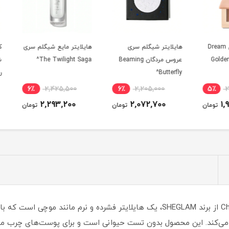
 مدل Dream
هایلایتر شیگلم سری
هایلایتر مایع شیگلم سری
کانتور
Golde
عروس مردگان Beaming
The Twilight Saga^
Butterfly^
رنگ Earthy Sepia^
6٪
2,425,500
6٪
2,205,000
5٪
2,293,200
2,072,700
ومان
تومان
تومان
 درخشان و پرل‌دار (pearlescent) ایجاد می‌کند. این محصول بدون تست حیوانی است و برای پو