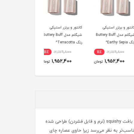
 و برنزر استیکی
کانتور و برنزر استیکی
کانتور و برنزر استیکی
شیگلم مدل Buttery Buff
شیگلم مدل Buttery Buff
شیگلم مدل ttery Buff
رنگ Terracotta^
رنگ Golden Sun^
11٪
2,179,800
11٪
2,179,800
11٪
2,179,800
1,952,400
1,952,400
1,952,400
تومان
تومان
توم
هایلایتر نرم و لطیف شیگلم رنگ Cherry Blossom از برند SHEGLAM، یک هایلایتر فشرده و نرم مانند موچی است که با بافت squishy (نرم و قابل فشردن) طراحی شده
ست‌های چرب مناسب‌تر به نظر می‌رسد زیرا حاوی عصاره چای