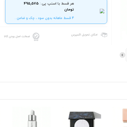
هر قسط با اسنپ پی :
495,575
تومان
4 قسط ماهانه بدون سود ، چک و ضامن .
امکان تحویل اکسپرس
ضمانت اصل بودن کالا