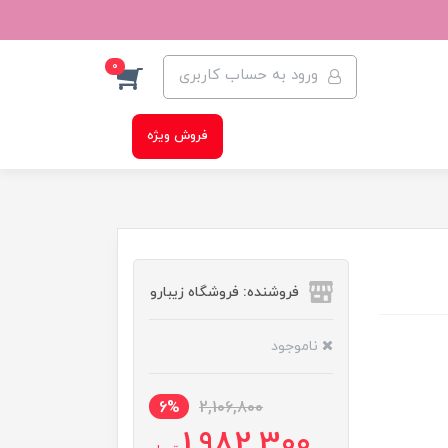
0
ورود به حساب کاربری
فروش ویژه
فروشنده: فروشگاه زیبارو
ناموجود
6%
2,106,800
1,982,300