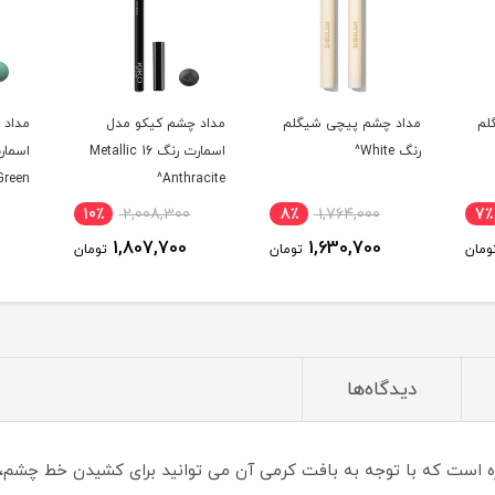
گلم
مداد چشم کیکو مدل
مداد چشم کیکو مدل
مدا
اسمارت رنگ 16 Metallic
اسمارت رنگ 13 Pearly
ise^
Spring Green^
Anthracite^
10٪
2,008,300
10٪
2,008,300
8٪
1,807,700
1,807,700
تومان
تومان
تومان
دیدگاه‌ها
ت که با توجه به بافت کرمی آن می توانید برای کشیدن خط چشم، سایه