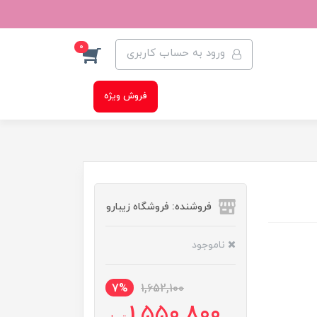
0
ورود به حساب کاربری
فروش ویژه
فروشنده: فروشگاه زیبارو
ناموجود
7%
1,652,100
1,550,800