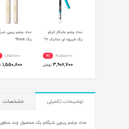
داد چشم ماندگار کیکو
مداد چشم پیچی شیگلم
مداد چشم پیچی شی
نگ فیروزه ای متالیک 12^
رنگ Rosé^
رنگ White^
1,764,000
7٪
1,652,100
6٪
4,155,600
1,630,700
1,550,800
3,906,700
تومان
تومان
توضیحات تکمیلی
مشخصات
مداد چشم پیچی شیگلم یک محصول چند منظوره اس