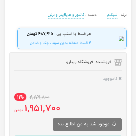
برند :
شیگلم
دسته :
کانتور و هایلایتر و برنزر
هر قسط با اسنپ پی :
487,925 تومان
4 قسط ماهانه بدون سود ، چک و ضامن .
فروشنده: فروشگاه زیبارو
ناموجود
11%
2,179,800
1,951,700
تومان
موجود شد به من اطلاع بده