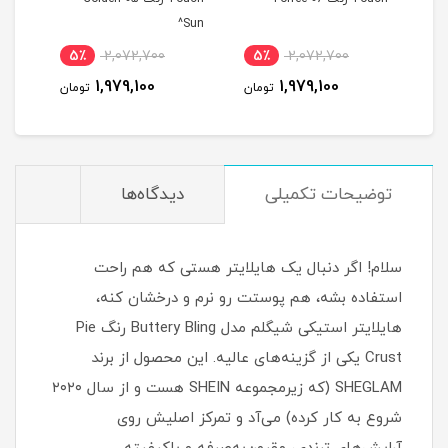
Sun^
5٪
2,072,700
5٪
2,072,700
5
1,979,100
1,979,100
مان
تومان
تومان
توضیحات تکمیلی
دیدگاه‌ها
سلام! اگر دنبال یک هایلایتر هستی که هم راحت
استفاده بشه، هم پوستت رو نرم و درخشان کنه،
هایلایتر استیکی شیگلم مدل Buttery Bling رنگ Pie
Crust یکی از گزینه‌های عالیه. این محصول از برند
SHEGLAM (که زیرمجموعه SHEIN هست و از سال ۲۰۲۰
شروع به کار کرده) می‌آد و تمرکز اصلیش روی