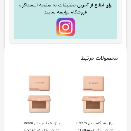
برای اطلاع از آخرین تخفیفات به صفحه اینستاگرام
فروشگاه مراجعه نمایید
محصولات مرتبط
D
برنزر شیگلم مدل Dream
برنزر شیگلم مدل Dream
هایل
Touch رنگ 06 Toffee^
Touch رنگ 05 Golden
مردگان terfly