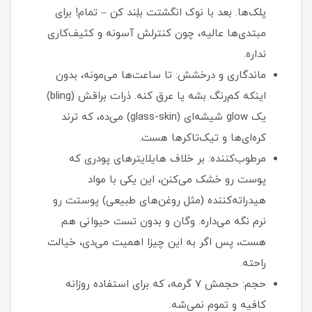
پلک‌ها. بعد با نوک انگشتت بلِند کن – تمام! برای
مبتدی‌ها عالیه، چون کنترلش آسونه و کثیف‌کاری
نداره.
ماندگاری و درخشش: تا ساعت‌ها می‌مونه، بدون
اینکه کم‌رنگ بشه یا عرق کنه. ذرات براقش (bling)
یک glow شیشه‌ای (glass-skin) می‌ده، که ترند
کره‌ای‌ها و تیک‌تاکرها هست.
مرطوب‌کننده: بر خلاف هایلایترهای پودری که
پوست رو خشک می‌کنن، این یکی با مواد
هیدراته‌کننده (مثل روغن‌های طبیعی) پوستت رو
نرم نگه می‌داره. وگان و بدون تست حیوانی هم
هست، پس اگر به این چیزا اهمیت می‌دی، خیالت
راحته.
حجم: حجمش ۷ گرمه، که برای استفاده روزانه
کافیه و تموم نمی‌شه.