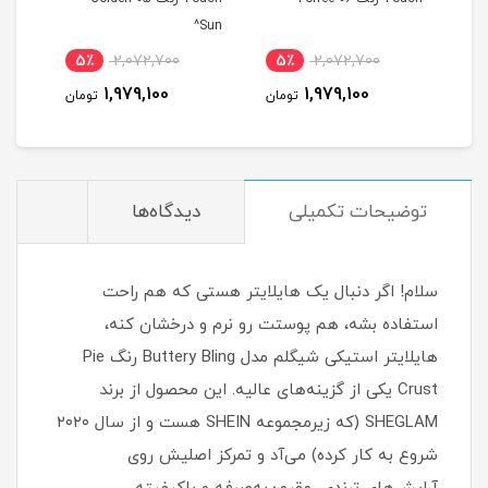
Sun^
5٪
2,072,700
5٪
2,072,700
5
1,979,100
1,979,100
مان
تومان
تومان
توضیحات تکمیلی
دیدگاه‌ها
سلام! اگر دنبال یک هایلایتر هستی که هم راحت
استفاده بشه، هم پوستت رو نرم و درخشان کنه،
هایلایتر استیکی شیگلم مدل Buttery Bling رنگ Pie
Crust یکی از گزینه‌های عالیه. این محصول از برند
SHEGLAM (که زیرمجموعه SHEIN هست و از سال ۲۰۲۰
شروع به کار کرده) می‌آد و تمرکز اصلیش روی