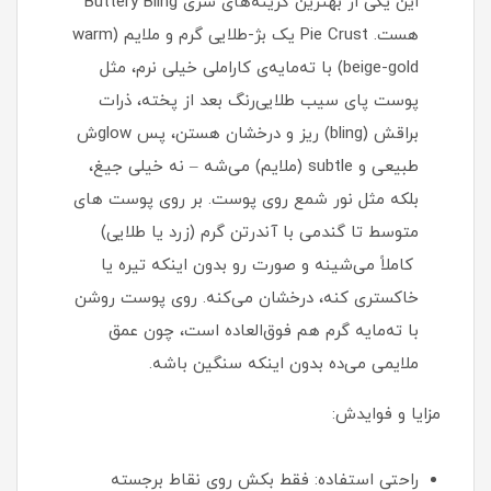
این یکی از بهترین گزینه‌های سری Buttery Bling
هست. Pie Crust یک بژ-طلایی گرم و ملایم (warm
beige-gold) با ته‌مایه‌ی کاراملی خیلی نرم، مثل
پوست پای سیب طلایی‌رنگ بعد از پخته، ذرات
براقش (bling) ریز و درخشان هستن، پس glowش
طبیعی و subtle (ملایم) می‌شه – نه خیلی جیغ،
بلکه مثل نور شمع روی پوست. بر روی پوست های
متوسط تا گندمی با آندرتن گرم (زرد یا طلایی)
کاملاً می‌شینه و صورت رو بدون اینکه تیره یا
خاکستری کنه، درخشان می‌کنه. روی پوست روشن
با ته‌مایه گرم هم فوق‌العاده است، چون عمق
ملایمی می‌ده بدون اینکه سنگین باشه.
مزایا و فوایدش:
راحتی استفاده: فقط بکش روی نقاط برجسته