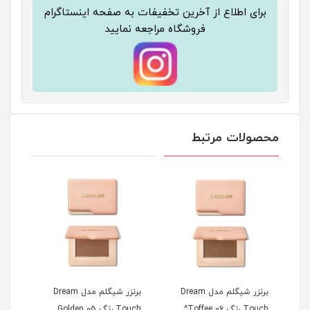
برای اطلاع از آخرین تخفیفات به صفحه اینستاگرام
فروشگاه مراجعه نمایید
محصولات مرتبط
D
برنزر شیگلم مدل Dream
برنزر شیگلم مدل Dream
هایل
Touch رنگ 06 Toffee^
Touch رنگ 05 Golden
مردگان terfly