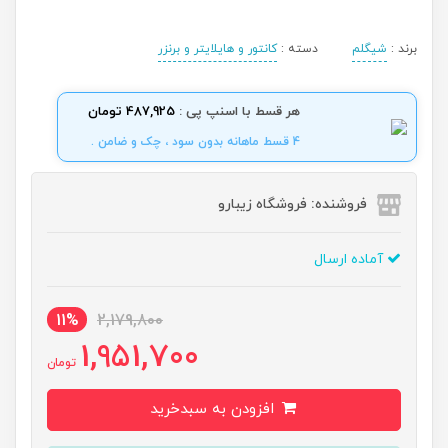
برند :
شیگلم
دسته :
کانتور و هایلایتر و برنزر
هر قسط با اسنپ پی :
487,925 تومان
4 قسط ماهانه بدون سود ، چک و ضامن .
فروشنده: فروشگاه زیبارو
آماده ارسال
11%
2,179,800
1,951,700
تومان
افزودن به سبدخرید