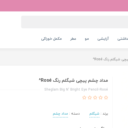
داشتی
آرایشی
مو
عطر
مکمل خوراکی
ی شیگلم رنگ Rosé^
مداد چشم پیچی شیگلم رنگ Rosé^
Sheglam Big N' Bright Eye Pencil-Rosé
برند :
شیگلم
دسته :
مداد چشم