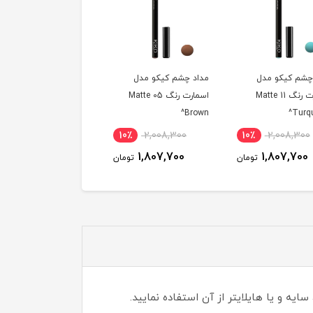
 چشم کیکو مدل
مداد چشم کیکو مدل
مداد چشم بادوام کجال
اسمارت رنگ 05 Matte
اسمارت رنگ 03 Pearly
کیکو رنگ مشکی^
Gold Sand^
Br
٪
3,753,000
10٪
1,969,000
10٪
2,008,300
3,524,600
1,772,600
1,807,700
تومان
تومان
تو
 و یا هایلایتر از آن استفاده نمایید.