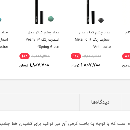
ل
مداد چشم کیکو مدل
مداد چشم کیکو مدل
مداد
1 Metallic
اسمارت رنگ 13 Pearly
اسمارت رنگ 11 Matte
own^
Turquoise^
Spring Green^
10٪
2,008,300
10٪
2,008,300
10٪
1,807,700
1,807,700
تومان
تومان
تومان
دیدگاه‌ها
ت که با توجه به بافت کرمی آن می توانید برای کشیدن خط چشم، سایه