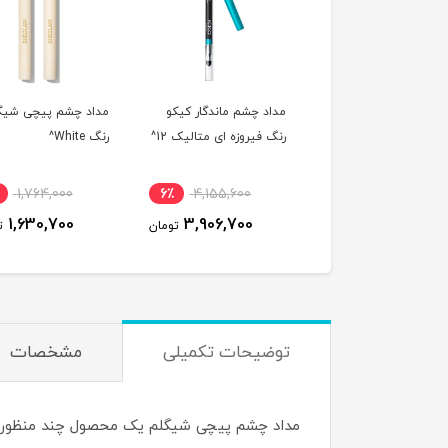
اد چشم ماندگار کیکو
مداد چشم پیچی شیگلم
مداد چشم کیکو مد
گ فیروزه ای متالیک 12^
رنگ White^
اسمارت رنگ 6
Anthracite^
2,008,300
8٪
1,764,000
6٪
4,155,600
1,807,700
1,630,700
3,906,700
تومان
تومان
توضیحات تکمیلی
مشخصات
مداد چشم پیچی شیگلم یک محصول چند منظوره اس