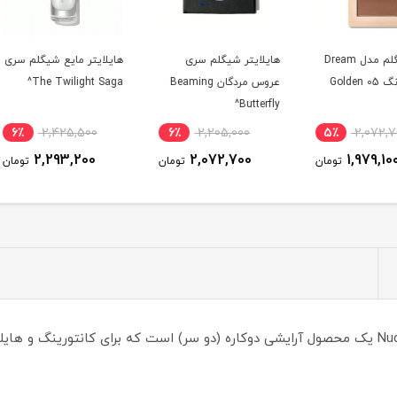
 مدل Dream
هایلایتر شیگلم سری
هایلایتر مایع شیگلم سری
کانتور
Golde
عروس مردگان Beaming
The Twilight Saga^
Butterfly^
رنگ Earthy Sepia^
6٪
2,425,500
6٪
2,205,000
5٪
2,293,200
2,072,700
ومان
تومان
تومان