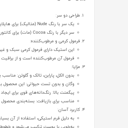
طراحی دو سر:
یک سر با رنگ Nude (متالیک) برای هایلایت و روشن کردن نواحی خاصی از صورت مانند گونه‌ها، زیر چشم‌ها و پل بینی.
سر دیگر با رنگ Cocoa (مات) برای کانتورینگ و ایجاد سایه جهت تعریف خطوط صورت مانند خط فک، گونه‌ها و بینی.
فرمول کرمی و مرطوب‌کننده:
این استیک دارای فرمول کرمی سبک و غیر
فرمول آن مرطوب‌کننده است و از براقیت 
مزایا:
بدون الکل، پارابن، تالک و گلوتن: مناس
وگان و بدون تست حیوانی: این محصول با استانداردهای Cruelty-Free و nny
پیگمنت بالا: رنگ‌دانه‌های قوی برای ایجاد 
مناسب برای بازیافت: بسته‌بندی محصول
کاربرد آسان:
به دلیل فرم استیکی، استفاده از آن بسیار
به‌خوبی با پوست ترکیب می‌شود و خطوط تی