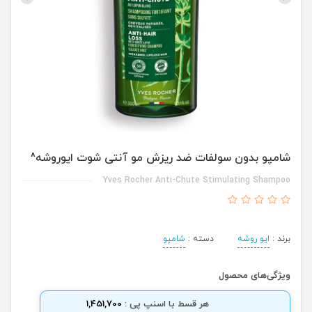
شامپو بدون سولفات ضد ریزش مو آنتی شوت ایوروشه^
Yves Rocher Anti-Chute Stimulating Shampoo
برند :
ایو روشه
دسته :
شامپو
ویژگی‌های محصول
هر قسط با اسنپ پی :
1,451,700