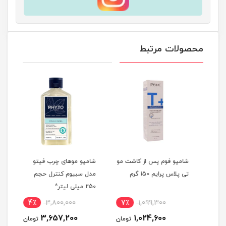
محصولات مرتبط
ات +K
شامپو فوم پس از کاشت مو
شامپو موهای چرب فیتو
شامپ
م
تی پلاس پرایم 150 گرم
مدل سبیوم کنترل حجم
تقوی
250 میلی لیتر^
دیده
ایک
4٪
3,800,000
7٪
1,099,300
5
3,657,200
1,024,600
مان
تومان
تومان