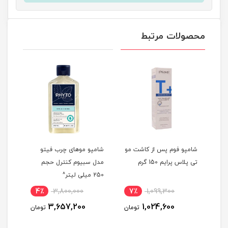
محصولات مرتبط
ات +K
شامپو فوم پس از کاشت مو
شامپو موهای چرب فیتو
شامپ
م
تی پلاس پرایم 150 گرم
مدل سبیوم کنترل حجم
تقوی
250 میلی لیتر^
دیده
ایک
4٪
3,800,000
7٪
1,099,300
5
3,657,200
1,024,600
مان
تومان
تومان