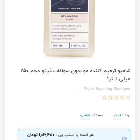
شامپو ترمیم کننده مو بدون سولفات فیتو حجم 250
میلی لیتر^
Phyto Repairing Shampoo
برند :
فیتو
دسته :
شامپو
هر قسط با اسنپ پی :
1,016,450 تومان