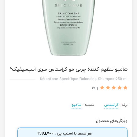
شامپو تنظیم کننده چربی مو کراستاس سری اسپسیفیک^
Kérastase Specifique Balancing Shampoo 250 ml
از 17
برند :
کراستاس
دسته :
شامپو
ویژگی‌های محصول
هر قسط با اسنپ پی :
2,981,700