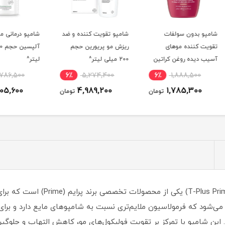
شامپو تقویت کننده و ضد
شامپو درمانی موهای چرب
شامپو
ریزش مو پریورین حجم
آلپسین حجم 200 میلی
موهای
تین
200 میلی لیتر^
لیتر^
0
7٪
2,786,500
6٪
5,274,400
6٪
2,605,600
4,989,200
ومان
تومان
تومان
شامپو فوم پس از کاشت مو تی پلاس پ
محصول به صورت فوم (foam) عرضه می‌شود که فرمولاسیون ملایم‌تری نسبت به شامپوهای م
FUT، F یا PRP) ایده‌آل است. این شامپو با تمرکز بر تقویت فولیکول‌های مو، کاهش الته