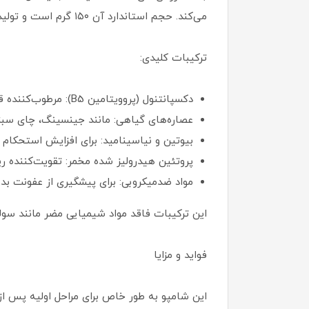
می‌کند. حجم استاندارد آن ۱۵۰ گرم است و تولیدکننده آن شرکت ایرانی لابراتوارهای معتبر (مانند دکتر اخوی) است.
ترکیبات کلیدی:
دکسپانتنول (پروویتامین B5): مرطوب‌کننده قوی برای جلوگیری از خشکی پوست سر.
عصاره‌های گیاهی: مانند جینسینگ، چای سبز، 
بیوتین و نیاسینامید: برای افزایش استحکام ف
پروتئین هیدرولیز شده مخمر: تقویت‌کننده ری
مواد ضدمیکروبی: برای پیشگیری از عفونت بدون
این ترکیبات فاقد مواد شیمیایی مضر مانند سولفات هستند و pH متعادل (حدود ۵.۵) دارند 
فواید و مزایا
این شامپو به طور خاص برای مراحل اولیه پس از ک