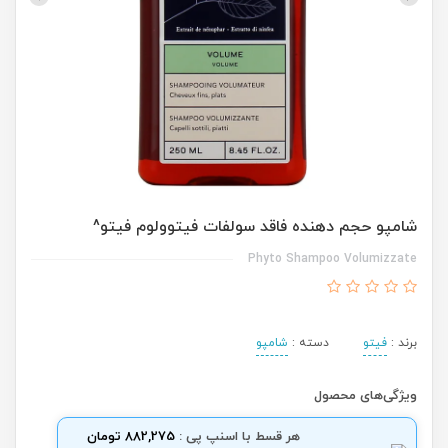
شامپو حجم دهنده فاقد سولفات فیتوولوم فیتو^
Phyto Shampoo Volumizzate
برند :
فیتو
دسته :
شامپو
ویژگی‌های محصول
هر قسط با اسنپ پی :
882,275 تومان