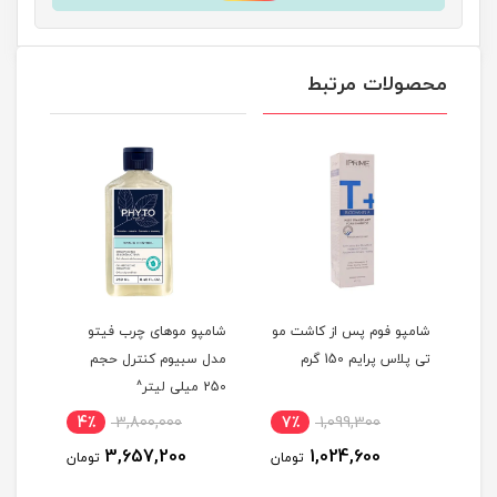
محصولات مرتبط
ات +K
شامپو فوم پس از کاشت مو
شامپو موهای چرب فیتو
شامپ
م
تی پلاس پرایم 150 گرم
مدل سبیوم کنترل حجم
تقوی
250 میلی لیتر^
دیده
ایک
4٪
3,800,000
7٪
1,099,300
5
3,657,200
1,024,600
مان
تومان
تومان