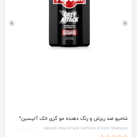
شامپو ضد ریزش و رنگ دهنده مو گری اتک آلپسین^
Alpecin Grey Attack Caffeine & Color Shampoo