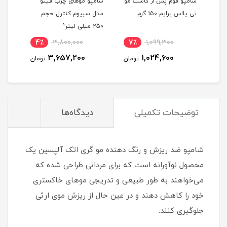
ات +K
شامپو فوم پس از کاشت مو
شامپو موهای چرب فیتو
شامپ
م
تی پلاس پرایم 150 گرم
مدل سبیوم کنترل حجم
تقوی
250 میلی لیتر^
دیده
ایک
4٪
3,800,000
7٪
1,099,300
5
3,657,200
1,024,600
مان
تومان
تومان
توضیحات تکمیلی
دیدگاه‌ها
شامپو ضد ریزش و رنگ دهنده مو گری اتک آلپسین یک
محصول نوآورانه است که برای مردانی طراحی شده که
می‌خواهند به طور طبیعی و تدریجی موهای خاکستری
خود را کاهش دهند و در عین حال از ریزش موی ارثی
جلوگیری کنند.