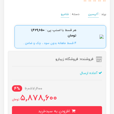
برند :
آلپسین
دسته :
شامپو
هر قسط با اسنپ پی :
1,469,650
تومان
4 قسط ماهانه بدون سود ، چک و ضامن .
فروشنده: فروشگاه زیبارو
آماده ارسال
4%
6,087,200
5,878,600
تومان
افزودن به سبدخرید