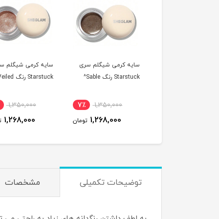
سایه کرمی شیگلم سری
سایه کرمی شیگلم سری
Starstuck رنگ Sable^
Starstuck رنگ Veiled^
7٪
1,350,000
7٪
1,350,000
1,268,000
1,268,000
تومان
تومان
توضیحات تکمیلی
مشخصات
به لطف داشتن رنگدانه های زیاد به راحتی می توا