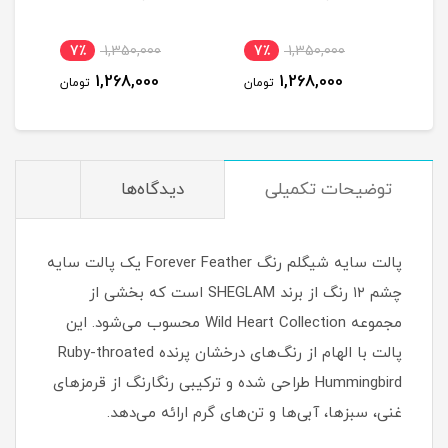
7٪
1,350,000
7٪
1,350,000
7
1,268,000
1,268,000
مان
تومان
تومان
توضیحات تکمیلی
دیدگاه‌ها
پالت سایه شیگلم رنگ Forever Feather یک پالت سایه
چشم ۱۲ رنگ از برند SHEGLAM است که بخشی از
مجموعه Wild Heart Collection محسوب می‌شود. این
پالت با الهام از رنگ‌های درخشان پرنده Ruby-throated
Hummingbird طراحی شده و ترکیبی رنگارنگ از قرمزهای
غنی، سبزها، آبی‌ها و تن‌های گرم ارائه می‌دهد.