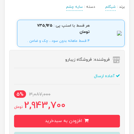
برند :
شیگلم
دسته :
سایه چشم
هر قسط با اسنپ پی :
735,925
تومان
4 قسط ماهانه بدون سود ، چک و ضامن .
فروشنده: فروشگاه زیبارو
آماده ارسال
5%
3,087,000
2,943,700
تومان
افزودن به سبدخرید