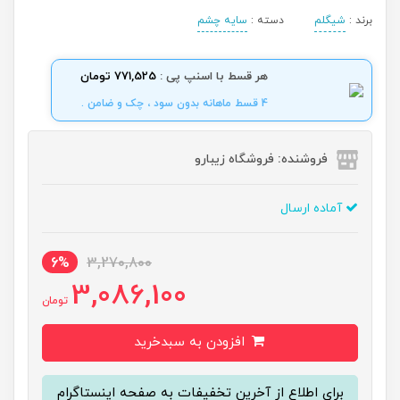
برند :
شیگلم
دسته :
سایه چشم
هر قسط با اسنپ پی :
771,525 تومان
4 قسط ماهانه بدون سود ، چک و ضامن .
فروشنده: فروشگاه زیبارو
آماده ارسال
6%
3,270,800
3,086,100
تومان
افزودن به سبدخرید
برای اطلاع از آخرین تخفیفات به صفحه اینستاگرام