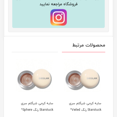
فروشگاه مراجعه نمایید
محصولات مرتبط
سایه کرمی شیگلم سری
سایه کرمی شیگلم سری
سایه
Starstuck رنگ Veiled^
Starstuck رنگ Sphere^
tarstuck