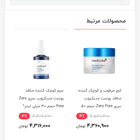
محصولات مرتبط
کرم مرطوب و کوچک کننده
سرم کوچک کننده منافذ
سرم 
س حجم 35
منافذ پوست مدیکیوب
پوست مدیکیوب سری Zero
سری Zero Pore حجم 50
Pore حجم 30 میلی لیتر^
میلی لیتر^
لیتر
3٪
4,409,700
4٪
4,520,300
4
4,316,000
4,360,900
مان
تومان
تومان