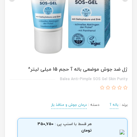
ژل ضد جوش موضعی باله آ حجم 15 میلی لیتر^
Balea Anti-Pimple SOS Gel Skin Purity
برند :
باله آ
دسته :
درمان جوش و منافذ باز
هر قسط با اسنپ پی :
350,750
تومان