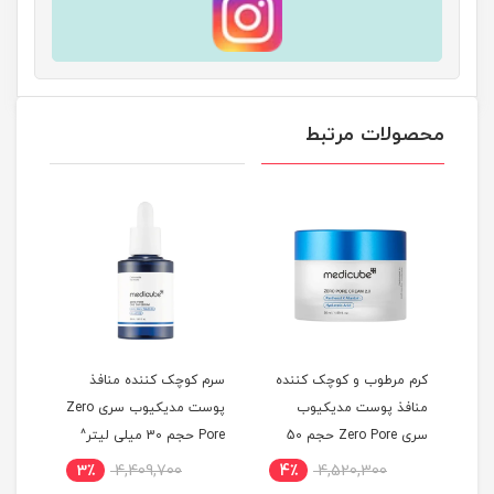
محصولات مرتبط
کرم مرطوب و کوچک کننده
سرم کوچک کننده منافذ
سرم 
س حجم 35
منافذ پوست مدیکیوب
پوست مدیکیوب سری Zero
سری Zero Pore حجم 50
Pore حجم 30 میلی لیتر^
میلی لیتر^
لیتر
3٪
4,409,700
4٪
4,520,300
4