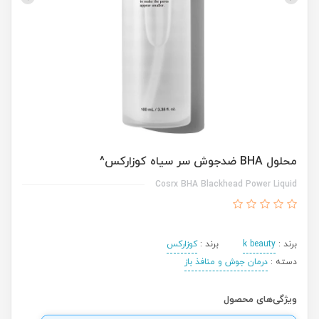
محلول BHA ضدجوش سر سیاه کوزارکس^
Cosrx BHA Blackhead Power Liquid
برند :
k beauty
برند :
کوزارکس
دسته :
درمان جوش و منافذ باز
ویژگی‌های محصول