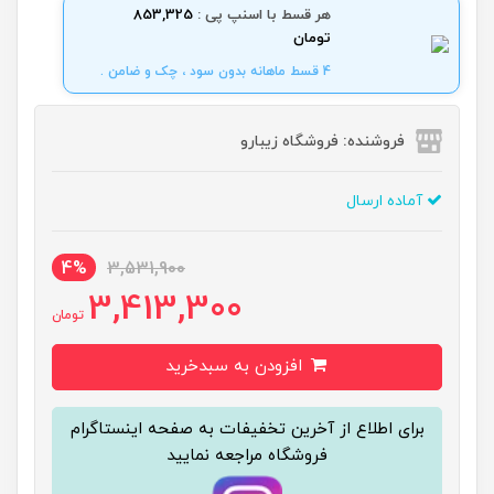
هر قسط با اسنپ پی :
853,325
تومان
4 قسط ماهانه بدون سود ، چک و ضامن .
فروشنده: فروشگاه زیبارو
آماده ارسال
4%
3,531,900
3,413,300
تومان
افزودن به سبدخرید
برای اطلاع از آخرین تخفیفات به صفحه اینستاگرام
فروشگاه مراجعه نمایید