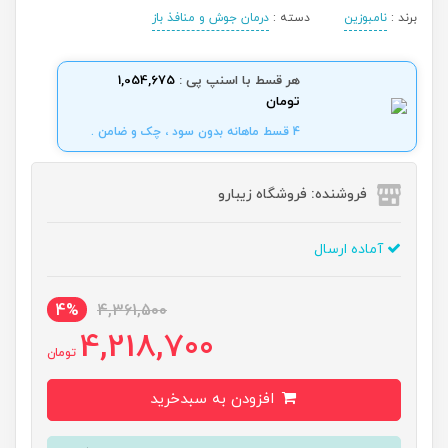
برند :
نامبوزین
دسته :
درمان جوش و منافذ باز
هر قسط با اسنپ پی :
1,054,675
تومان
4 قسط ماهانه بدون سود ، چک و ضامن .
فروشنده: فروشگاه زیبارو
آماده ارسال
4%
4,361,500
4,218,700
تومان
افزودن به سبدخرید