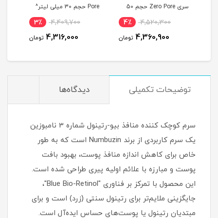
سری Zero Pore حجم 50
Pore حجم 30 میلی لیتر^
میلی لیتر^
لیتر
3٪
4,409,700
4٪
4,520,300
4
4,316,000
4,360,900
مان
تومان
تومان
توضیحات تکمیلی
دیدگاه‌ها
سرم کوچک کننده منافذ بیو-رتینول شماره 3 نامبوزین
یک سرم کاربردی از برند Numbuzin است که به طور
خاص برای کاهش اندازه منافذ پوست، بهبود بافت
پوست و مبارزه با علائم اولیه پیری طراحی شده است.
این محصول با تمرکز بر فناوری "Blue Bio-Retinol"،
جایگزینی ملایم‌تر برای رتینول سنتی (زرد) است و برای
مبتدیان رتینول یا پوست‌های حساس ایده‌آل است.