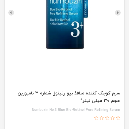
سرم کوچک کننده منافذ بیو-رتینول شماره 3 نامبوزین
حجم 30 میلی لیتر^
Numbuzin No.3 Blue Bio-Retinol Pore Refining Serum