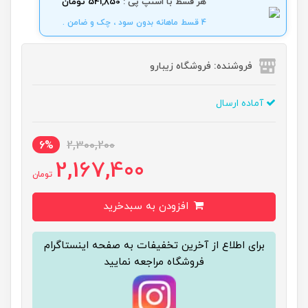
هر قسط با اسنپ پی :
541,850 تومان
4 قسط ماهانه بدون سود ، چک و ضامن .
فروشنده: فروشگاه زیبارو
آماده ارسال
6%
2,300,200
2,167,400
تومان
افزودن به سبدخرید
برای اطلاع از آخرین تخفیفات به صفحه اینستاگرام
فروشگاه مراجعه نمایید