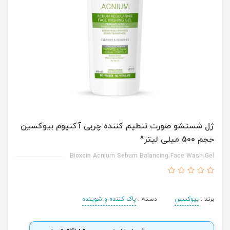
ژل شستشو صورت تنطیم کننده چربی آکنیوم بیوکسین
حجم 500 میلی لیتر^
Bioxcin Acnium Sebum Balancing Face Wash Gel
برند :
بیوکسین
دسته :
پاک کننده و شوینده