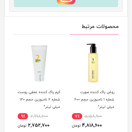
محصولات مرتبط
شن
روغن پاک کننده صورت
کرم پاک کننده عمقی پوست
شوین
شماره 1 نامبوزین حجم 200
شماره 2 نامبوزین حجم 120
میلی لیتر^
میلی لیتر^
Turmeric 
9٪
2,998,200
7٪
5,158,900
5
2,752,700
4,818,600
مان
تومان
تومان