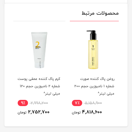
محصولات مرتبط
شن
روغن پاک کننده صورت
کرم پاک کننده عمقی پوست
شوین
شماره 1 نامبوزین حجم 200
شماره 2 نامبوزین حجم 120
میلی لیتر^
میلی لیتر^
Turmeric 
9٪
2,998,200
7٪
5,158,900
5
2,752,700
4,818,600
مان
تومان
تومان