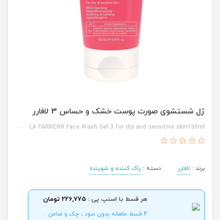
ژل شستشوی صورت پوست خشک و حساس 3 لافارر
LA FARRERR Face Wash Gel 3 for dry and sensitive skin150ml
برند :
لافارر
دسته :
پاک کننده و شوینده
هر قسط با اسنپ پی :
226,775 تومان
4 قسط ماهانه بدون سود ، چک و ضامن .