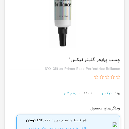
چسب پرایمر گلیتر نیکس^
NYX Glitter Primer Base Perfectrice Brillance
برند :
نیکس
دسته :
سایه چشم
ویژگی‌های محصول
هر قسط با اسنپ پی :
464,000 تومان