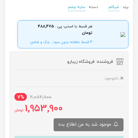
برند :
شیگلم
دسته :
سایه چشم
هر قسط با اسنپ پی :
488,475
تومان
4 قسط ماهانه بدون سود ، چک و ضامن .
فروشنده: فروشگاه زیبارو
ناموجود
7%
2,082,800
1,953,900
تومان
موجود شد به من اطلاع بده