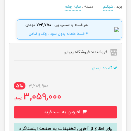
برند :
شیگلم
دسته :
سایه چشم
هر قسط با اسنپ پی :
764,750 تومان
4 قسط ماهانه بدون سود ، چک و ضامن .
فروشنده: فروشگاه زیبارو
آماده ارسال
5%
3,209,900
3,059,000
تومان
افزودن به سبدخرید
برای اطلاع از آخرین تخفیفات به صفحه اینستاگرام