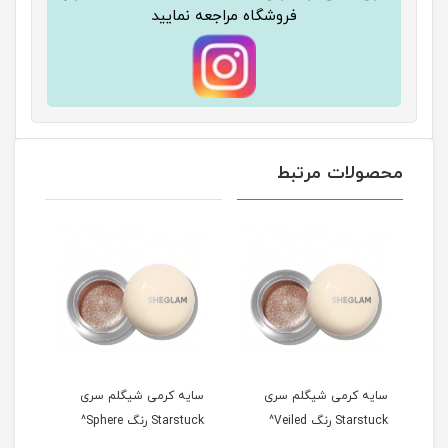
فروشگاه مراجعه نمایید
محصولات مرتبط
سایه کرمی شیگلم سری
سایه کرمی شیگلم سری
سایه
Starstuck رنگ Veiled^
Starstuck رنگ Sphere^
tarstuck