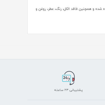
 B5، ویتامین E، بابونه و عصاره چای سبز استفاده شده و همچنین فاقد الکل، رنگ، عطر، روغن و
پشتیبانی ۲۴ ساعته