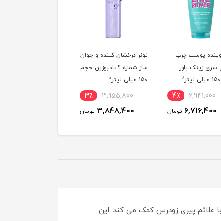
ینده پوست چرب
تونر درخشان کننده و جوان
فوم پاک کننده صورت س
سری زینک پاور
ساز شماره 9 نامبوزین حجم
گل حاوی ویتامین سی
150 میلی لیتر^
حجم 150 میلی لیتر
6٪
542,700
3٪
3,955,800
4٪
6,941,000
511,800
3,848,400
6,716,400
تومان
تومان
توم
با علائم پیری زودرس کمک می کند. این