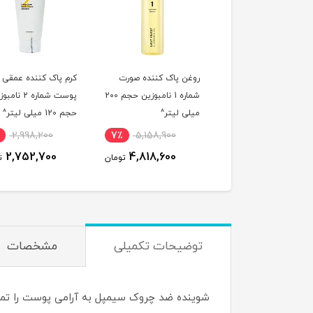
ر شیری آبرسان و روشن
روغن پاک کننده صورت
کرم پاک کننده عمقی
ده مدیکیوب سری
شماره 1 نامبوزین حجم 200
پوست شماره 2 نا
PDNR حجم 150 میلی
میلی لیتر^
حجم 120 میلی لیتر^
ر^
2,998,200
7٪
5,158,900
5٪
4,419,600
2,752,700
4,818,600
4,228,500
تومان
تومان
ت
توضیحات تکمیلی
مشخصات
شوینده ضد چروک سیمپل به آرامی پوست را تمیز 