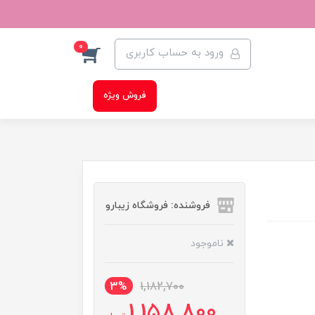
0
ورود به حساب کاربری
فروش ویژه
فروشنده: فروشگاه زیبارو
ناموجود
3%
1,182,700
1,158,800