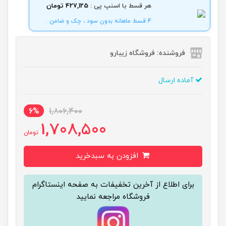
هر قسط با اسنپ پی :
427,125 تومان
4 قسط ماهانه بدون سود ، چک و ضامن .
فروشنده: فروشگاه زیبارو
آماده ارسال
6%
1,806,400
1,708,500
تومان
افزودن به سبدخرید
برای اطلاع از آخرین تخفیفات به صفحه اینستاگرام
فروشگاه مراجعه نمایید