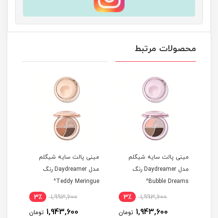
محصولات مرتبط
مینی پالت سایه شیگلم
مینی پالت سایه شیگلم
رژگو
مدل Daydreamer رنگ
مدل Daydreamer رنگ
کالو رنگ
Teddy Meringue^
Bubble Dreams^
3٪
1,993,600
3٪
1,993,600
7
1,943,600
1,943,600
مان
تومان
تومان