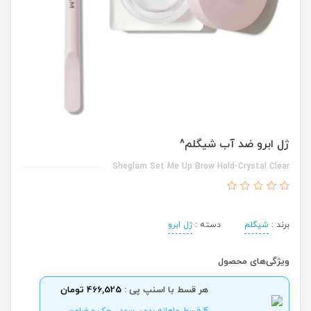
ژل ابرو ضد آب شیگلم^
Sheglam Set Me Up Brow Hold-Crystal Clear
برند :
شیگلم
دسته :
ژل ابرو
ویژگی‌های محصول
هر قسط با اسنپ پی :
466,525 تومان