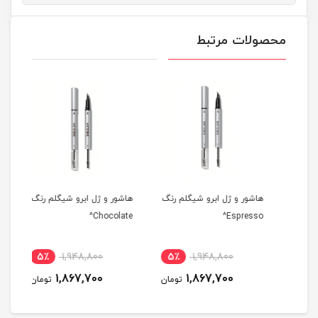
محصولات مرتبط
هاشور و ژل ابرو شیگلم رنگ
هاشور و ژل ابرو شیگلم رنگ
هاشو
urn^
Chocolate^
Espresso^
5٪
1,948,800
5٪
1,948,800
مان
1,867,700
1,867,700
تومان
تومان